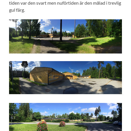
tiden var den svart men nuförtiden är den målad i trevlig
gul färg.