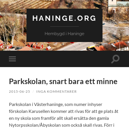
HANINGE.ORG
Hembygd i Haninge
Slå
Slå
på/av
på/av
sökfält
mobilmeny
Parkskolan, snart bara ett minne
2015-06-25
/
INGA KOMMENTARER
Parkskolan i Västerhaninge, som numer inhyser
förskolan Karusellen kommer att rivas för att ge plats åt
en ny skola som framför allt skall ersätta den gamla
Nytorpsskolan/Åbyskolan som också skall rivas. Förr i