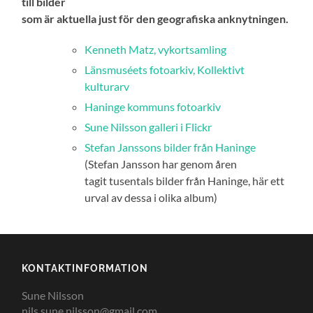
till bilder
som är aktuella just för den geografiska anknytningen.
Kenneth Matz, vykortsamling
Länsmuséets fotoarkiv, Kollektivt
kulturarv
Haninge kommuns fotoarkiv
Sune Nilsson galleri i Flickr
Stefan Janssons bilder från Haninge
(Stefan Jansson har genom åren
tagit tusentals bilder från Haninge, här ett
urval av dessa i olika album)
KONTAKTINFORMATION
Sune Nilsson
nils.sune.nilsson@gmail.com