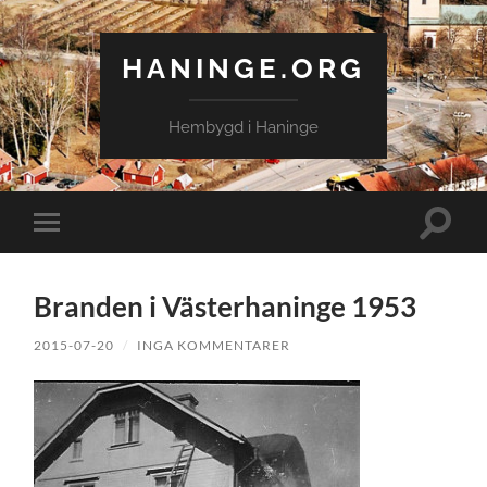
HANINGE.ORG
Hembygd i Haninge
Slå
Slå
på/av
på/av
sökfält
mobilmeny
Branden i Västerhaninge 1953
2015-07-20
/
INGA KOMMENTARER