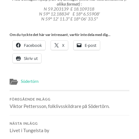
olika format)
:
N 59.203139 E 18.109318
N 59° 12.18834′ E 18° 6.55908′
N 59° 12′ 11.3″ E 18° 06′ 33.5″
Om du tyckte det här var intressant, varför inte dela med dig...
Facebook
X
E-post
Skriv ut
Södertörn
FÖREGÅENDE INLÄGG
Viktor Pettersson, folklivsskildrare på Södertörn.
NÄSTA INLÄGG
Livet i Tungelsta by