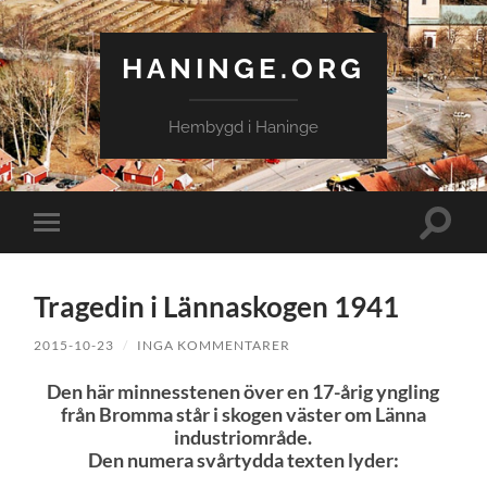
HANINGE.ORG
Hembygd i Haninge
Slå
Slå
på/av
på/av
sökfält
mobilmeny
Tragedin i Lännaskogen 1941
2015-10-23
/
INGA KOMMENTARER
Den här minnesstenen över en 17-årig yngling
från Bromma står i skogen väster om Länna
industriområde.
Den numera svårtydda texten lyder: