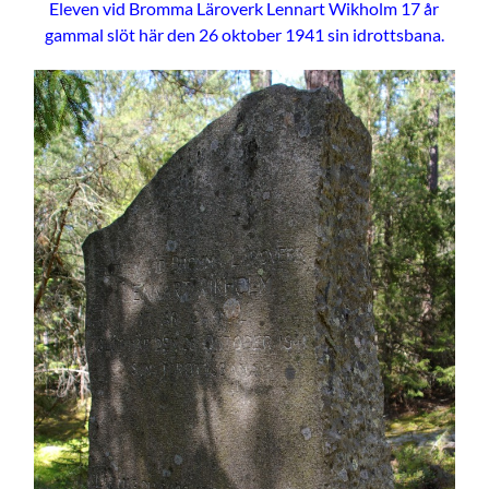
Eleven vid Bromma Läroverk Lennart Wikholm 17 år
gammal slöt här den 26 oktober 1941 sin idrottsbana.