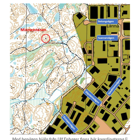
Med benägen hjälp från Ulf Enhager finns här koordinaterna (i