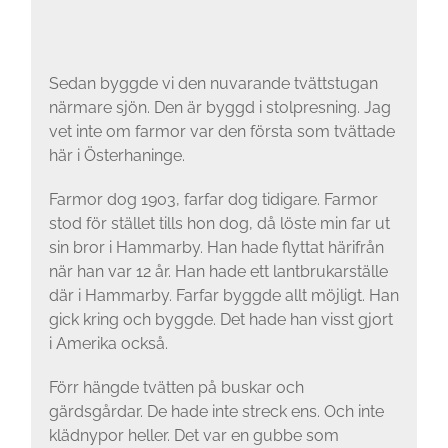
Sedan byggde vi den nuva­rande tvättstugan
närmare sjön. Den är byggd i stolpresning. Jag
vet inte om far­mor var den första som tvät­tade
här i Österhaninge.
Farmor dog 1903, farfar dog tidigare. Farmor
stod för stället tills hon dog, då löste min far ut
sin bror i Hammarby. Han hade flyttat härifrån
när han var 12 år. Han hade ett lantbrukarställe
där i Hammarby. Farfar byggde allt möjligt. Han
gick kring och byggde. Det hade han visst gjort
i Amerika också.
Förr hängde tvätten på buskar och
gärdsgårdar. De hade inte streck ens. Och inte
klädnypor heller. Det var en gubbe som