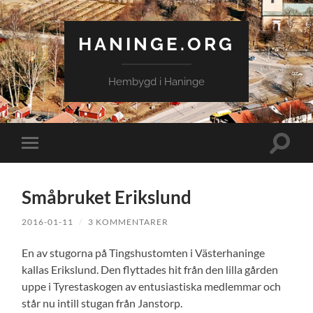
HANINGE.ORG
Hembygd i Haninge
Slå
Slå
på/av
på/av
sökfält
mobilmeny
Småbruket Erikslund
2016-01-11
/
3 KOMMENTARER
En av stugorna på Tingshustomten i Västerhaninge
kallas Erikslund. Den flyttades hit från den lilla gården
uppe i Tyrestaskogen av entusiastiska medlemmar och
står nu intill stugan från Janstorp.