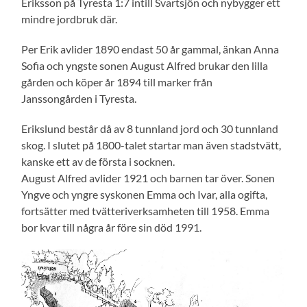
Eriksson på Tyresta 1:7 intill Svartsjön och nybygger ett
mindre jordbruk där.
Per Erik avlider 1890 endast 50 år gammal, änkan Anna
Sofia och yngste sonen August Alfred brukar den lilla
gården och köper år 1894 till marker från
Janssongården i Tyresta.
Erikslund består då av 8 tunnland jord och 30 tunnland
skog. I slutet på 1800-talet startar man även stadstvätt,
kanske ett av de första i socknen.
August Alfred avlider 1921 och barnen tar över. Sonen
Yngve och yngre syskonen Emma och Ivar, alla ogifta,
fortsätter med tvätteriverksamheten till 1958. Emma
bor kvar till några år före sin död 1991.