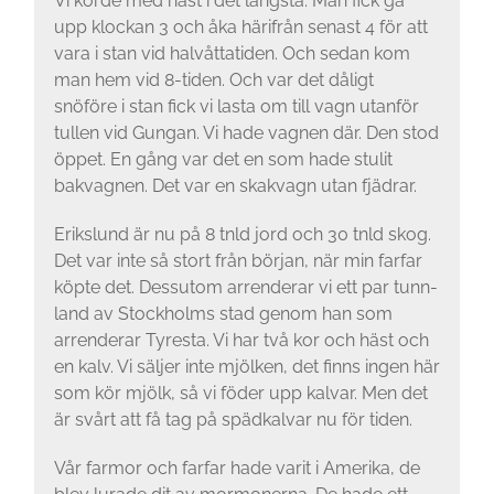
Vi körde med häst i det längsta. Man fick gå
upp klockan 3 och åka härifrån senast 4 för att
vara i stan vid halvåt­tatiden. Och sedan kom
man hem vid 8-tiden. Och var det dåligt
snöföre i stan fick vi lasta om till vagn utanför
tullen vid Gungan. Vi hade vag­nen där. Den stod
öppet. En gång var det en som hade stulit
bakvagnen. Det var en skakvagn utan fjädrar.
Erikslund är nu på 8 tnld jord och 30 tnld skog.
Det var inte så stort från början, när min farfar
köpte det. Dessutom arrenderar vi ett par tunn­
land av Stockholms stad genom han som
arren­derar Tyresta. Vi har två kor och häst och
en kalv. Vi säljer inte mjölken, det finns ingen här
som kör mjölk, så vi föder upp kalvar. Men det
är svårt att få tag på spädkalvar nu för tiden.
Vår farmor och farfar hade varit i Amerika, de