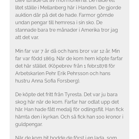
blev lurade dit av mormo­nerna. De hade ett
litet ställe i Mellanberg här i Handen. De gjorde
auktion där på det de hade. Farmor gömde
undan pengar till hemresa i sin sko. De
stannade bara tre månader i Amerika tror jag
att det var.
Min far var 7 år då och hans bror var 12 år. Min
far var född 1869. När de kom hem köpte farfar
det här stället. (Köpebrev från 1 febr.1878 för
Arbetskarlen Pehr Erik Pehrsson och hans
hustru Anna Sofia Forsberg).
De köpte det fritt från Tyresta. Det var ju bara
skog här när de kom. Farfar har odlat upp det
här. Han hade fått medalj för odlingsflit. Han fick
hämta den i kyrkan. Och så fick han 100 kronor i
guldpengar.
När de kom hit bodde de först i en lada, som