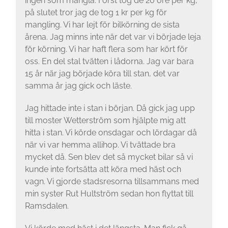
ingen som mangla. Först tog de 20 öre per kg,
på slutet tror jag de tog 1 kr per kg för
mangling. Vi har lejt för bilkörning de sista
årena. Jag minns inte när det var vi började leja
för körning. Vi har haft flera som har kört för
oss. En del stal tvätten i lådor­na. Jag var bara
15 år när jag började köra till stan, det var
samma år jag gick och läste.
Jag hit­tade inte i stan i början. Då gick jag upp
till mos­ter Wetterström som hjälpte mig att
hitta i stan. Vi körde onsdagar och lördagar då
när vi var hemma allihop. Vi tvättade bra
mycket då. Sen blev det så mycket bilar så vi
kunde inte fortsät­ta att köra med häst och
vagn. Vi gjorde stadsresorna tillsammans med
min syster Rut Hultström sedan hon flyttat till
Ramsdalen.