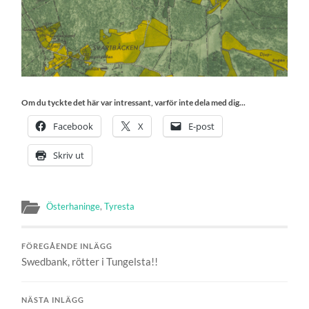
Om du tyckte det här var intressant, varför inte dela med dig...
Facebook
X
E-post
Skriv ut
Österhaninge
,
Tyresta
FÖREGÅENDE INLÄGG
Swedbank, rötter i Tungelsta!!
NÄSTA INLÄGG