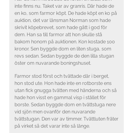
inte finns nu. Taket var av granris. Där hade de
en ko, som farmor köpt. De hade köpt en ko på
auktion, det var länsman Norman som hade
skrivit köpebrevet, som hade gått i god för
dem. Han sa till farmor att hon skulle stå
bakom honom på auktionen. Kon kostade 100
kronor. Sen byggde dom en liten stuga, som
revs sedan. Sedan byggde de den lilla stugan
öster om nuvarande boningshuset.
Farmor stod först och tvättade där i berget,
hon stod ute. Hon hade inte en rotborste ens
utan fick gnugga tvätten med händer­na och så
hade hon visst en gammal visp i stället för
borste. Sedan byggde dom en tvättstuga nere
vid sjön men ovanför den nuvarande
tvättstugan. Den var av tim­mer. Tvättluten fräter
på virket så det varar inte så länge.