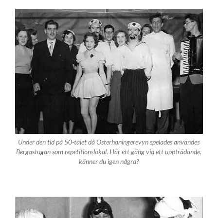
Under den tid på 50-talet då Österhaningerevyn spelades användes
Bergastugan som repetitionslokal. Här ett gäng vid ett uppträdande,
känner du igen några?