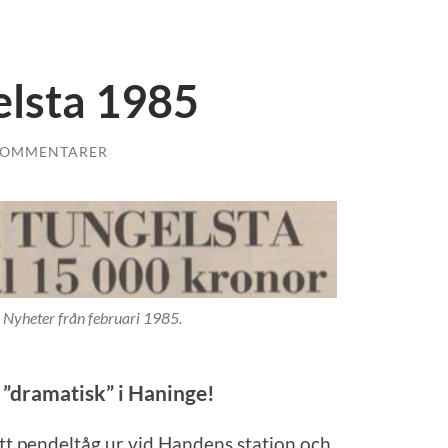
elsta 1985
KOMMENTARER
 Nyheter från februari 1985.
 ”dramatisk” i Haninge!
tt pendeltåg ur vid Handens station och