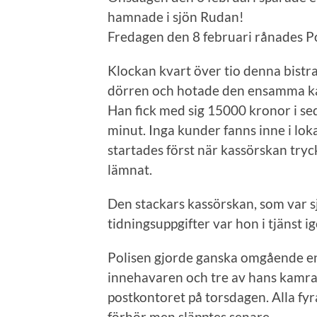
hamnade i sjön Rudan!
Fredagen den 8 februari rånades Po
Klockan kvart över tio denna bist
dörren och hotade den ensamma ka
Han fick med sig 15000 kronor i se
minut. Inga kunder fanns inne i l
startades först när kassörskan tr
lämnat.
Den stackars kassörskan, som var s
tidningsuppgifter var hon i tjänst i
Polisen gjorde ganska omgående en
innehavaren och tre av hans kamrat
postkontoret på torsdagen. Alla fyra
förhör men släpptes senare.