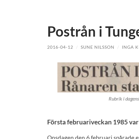
Postrån i Tung
2016-04-12
/
SUNE NILSSON
/
INGA 
Rubrik i dagens
Första februariveckan 1985 var
Onsdagen den 6 februari spårade e