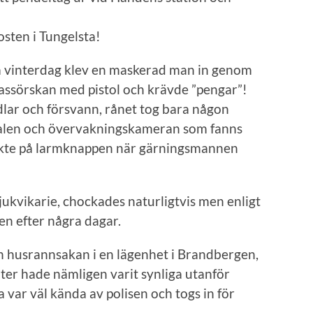
sten i Tungelsta!
ra vinterdag klev en maskerad man in genom
ssörskan med pistol och krävde ”pengar”!
dlar och försvann, rånet tog bara någon
okalen och övervakningskameran som fanns
yckte på larmknappen när gärningsmannen
jukvikarie, chockades naturligtvis men enligt
gen efter några dagar.
 husrannsakan i en lägenhet i Brandbergen,
er hade nämligen varit synliga utanför
 var väl kända av polisen och togs in för