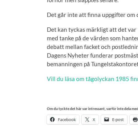
Det går inte att finna uppgifter om 
Det kan tyckas märkligt att det v
med tanke på de värden som hanter
debatt mellan facket och postlednin
Dagens Nyheter funderar postmästa
bemanningen på Tungelstakontoret
Vill du läsa om tågolyckan 1985 fin
Om du tyckte det här var intressant, varför inte dela med 
Facebook
X
E-post