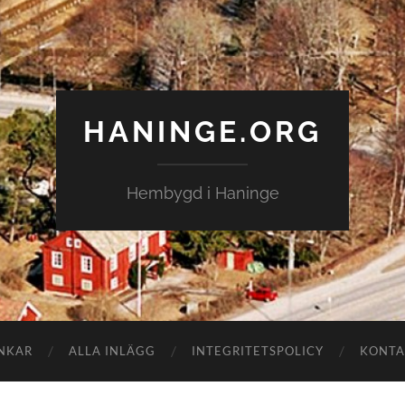
HANINGE.ORG
Hembygd i Haninge
NKAR
ALLA INLÄGG
INTEGRITETSPOLICY
KONTA