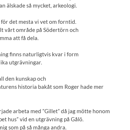
n älskade så mycket, arkeologi.
 för det mesta vi vet om forntid.
llt vårt område på Södertörn och
mma att få dela.
ng finns naturligtvis kvar i form
lika utgrävningar.
all den kunskap och
naturens historia bakåt som Roger hade mer
började arbeta med ”Gillet” då jag mötte honom
ppet hus” vid en utgrävning på Gålö.
 mig som på så många andra.