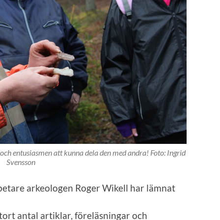
d och entusiasmen att kunna dela den med andra! Foto: Ingrid
Svensson
tare arkeologen Roger Wikell har lämnat
ort antal artiklar, föreläsningar och