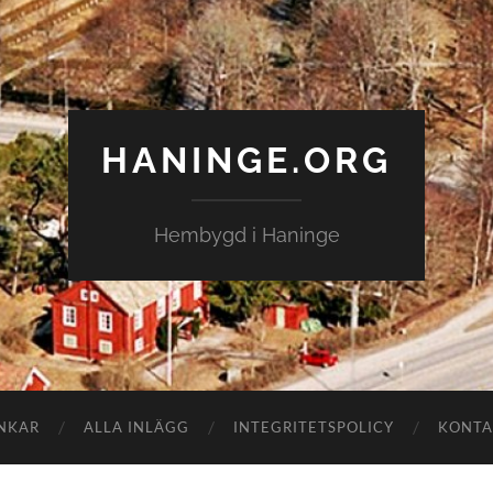
HANINGE.ORG
Hembygd i Haninge
NKAR
ALLA INLÄGG
INTEGRITETSPOLICY
KONTA