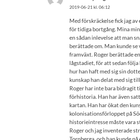
2019-06-21 kl. 06:12
Med förskräckelse fick jag av
för tidiga bortgång. Mina mi
en sådan inlevelse att man sna
berättade om. Man kunde se v
framväxt. Roger berättade en 
lågstadiet, för att sedan följ
hur han haft med sig sin dotte
kunskap han delat med sig til
Roger har inte bara bidragit 
förhistoria. Han har även sa
kartan. Han har ökat den kun
kolonisationsförloppet på S
historieintresse måste vara st
Roger och jag inventerade str
Tornberga, och han kunde på e