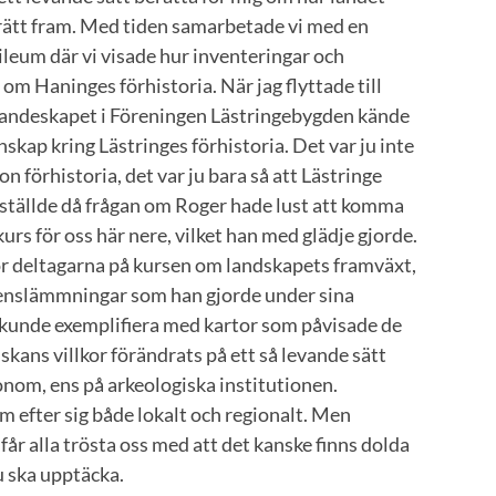
trätt fram. Med tiden samarbetade vi med en
bileum där vi visade hur inventeringar och
m Haninges förhistoria. När jag flyttade till
randeskapet i Föreningen Lästringebygden kände
skap kring Lästringes förhistoria. Det var ju inte
on förhistoria, det var ju bara så att Lästringe
 ställde då frågan om Roger hade lust att komma
urs för oss här nere, vilket han med glädje gjorde.
ör deltagarna på kursen om landskapets framväxt,
tenslämmningar som han gjorde under sina
 kunde exemplifiera med kartor som påvisade de
kans villkor förändrats på ett så levande sätt
onom, ens på arkeologiska institutionen.
 efter sig både lokalt och regionalt. Men
Vi får alla trösta oss med att det kanske finns dolda
u ska upptäcka.