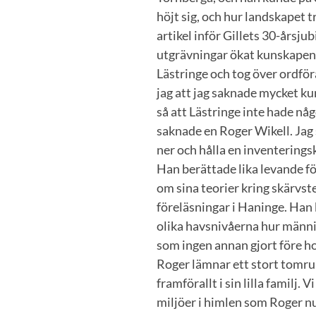
höjt sig, och hur landskapet 
artikel inför Gillets 30-årsju
utgrävningar ökat kunskapen o
Lästringe och tog över ordfö
jag att jag saknade mycket kun
så att Lästringe inte hade någ
saknade en Roger Wikell. Jag
ner och hålla en inventeringsk
Han berättade lika levande f
om sina teorier kring skärvs
föreläsningar i Haninge. Han
olika havsnivåerna hur männis
som ingen annan gjort före h
Roger lämnar ett stort tomrum
framförallt i sin lilla familj. 
miljöer i himlen som Roger n