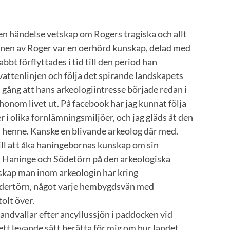
 en händelse vetskap om Rogers tragiska och allt
nnen av Roger var en oerhörd kunskap, delad med
bbt förflyttades i tid till den period han
attenlinjen och följa det spirande landskapets
gång att hans arkeologiintresse började redan i
a honom livet ut. På facebook har jag kunnat följa
r i olika fornlämningsmiljöer, och jag gläds åt den
l henne. Kanske en blivande arkeolog där med.
till att åka haningebornas kunskap om sin
tt Haninge och Södetörn på den arkeologiska
skap man inom arkeologin har kring
ödertörn, något varje hembygdsvän med
olt över.
andvallar efter ancyllussjön i paddocken vid
tt levande sätt berätta för mig om hur landet