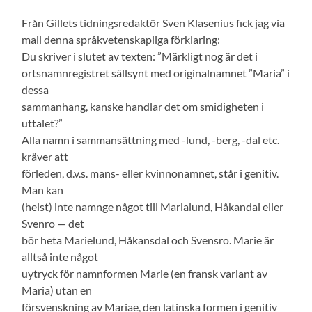
Från Gillets tidningsredaktör Sven Klasenius fick jag via
mail denna språkvetenskapliga förklaring:
Du skriver i slutet av texten: ”Märkligt nog är det i
ortsnamnregistret sällsynt med originalnamnet ”Maria” i
dessa
sammanhang, kanske handlar det om smidigheten i
uttalet?”
Alla namn i sammansättning med -lund, -berg, -dal etc.
kräver att
förleden, d.v.s. mans- eller kvinnonamnet, står i genitiv.
Man kan
(helst) inte namnge något till Marialund, Håkandal eller
Svenro — det
bör heta Marielund, Håkansdal och Svensro. Marie är
alltså inte något
uytryck för namnformen Marie (en fransk variant av
Maria) utan en
försvenskning av Mariae, den latinska formen i genitiv