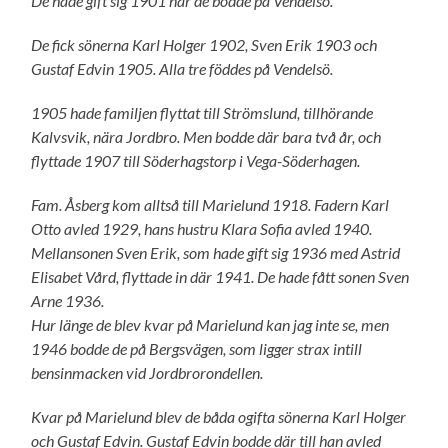
De hade gift sig 1901 när de bodde på Vendelsö.
De fick sönerna Karl Holger 1902, Sven Erik 1903 och
Gustaf Edvin 1905. Alla tre föddes på Vendelsö.
1905 hade familjen flyttat till Strömslund, tillhörande
Kalvsvik, nära Jordbro. Men bodde där bara två år, och
flyttade 1907 till Söderhagstorp i Vega-Söderhagen.
Fam. Åsberg kom alltså till Marielund 1918. Fadern Karl
Otto avled 1929, hans hustru Klara Sofia avled 1940.
Mellansonen Sven Erik, som hade gift sig 1936 med Astrid
Elisabet Vård, flyttade in där 1941. De hade fått sonen Sven
Arne 1936.
Hur länge de blev kvar på Marielund kan jag inte se, men
1946 bodde de på Bergsvägen, som ligger strax intill
bensinmacken vid Jordbrorondellen.
Kvar på Marielund blev de båda ogifta sönerna Karl Holger
och Gustaf Edvin. Gustaf Edvin bodde där till han avled