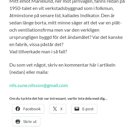
Mitt emot Marielund, ner mot järnvägen, fanns redan på
1950-talet en vit verkstadsbyggnad som i folkmun,
åtminstone på senare tid, kallades Indikator. Den är
sedan länge borta, mitt minne säger att det var en plåt-
och ventilationsfirma men var den verkligen
ursprungligen byggd för det ändamålet? Var det kanske
en fabrik, vissa påstår det?
Vad tillverkade man i så fall?
Du som vet något, skriv en kommentar här i artikeln
(nedan) eller maila:
nils.sune.nilsson@gmail.com
Om du tyckte det här var intressant, varför inte dela med dig...
Facebook
X
E-post
Skriv ut