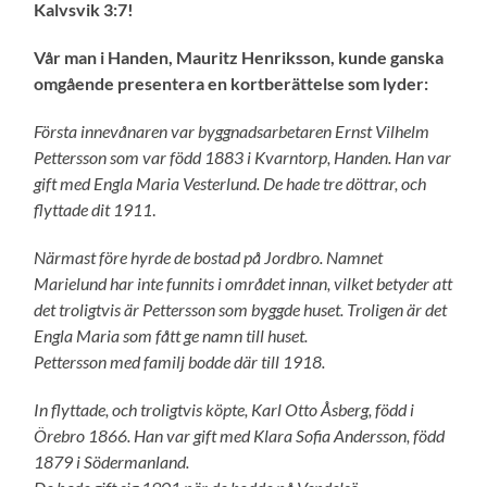
Kalvsvik 3:7!
Vår man i Handen, Mauritz Henriksson, kunde ganska
omgående presentera en kortberättelse som lyder:
Första innevånaren var byggnadsarbetaren Ernst Vilhelm
Pettersson som var född 1883 i Kvarntorp, Handen. Han var
gift med Engla Maria Vesterlund. De hade tre döttrar, och
flyttade dit 1911
.
Närmast före hyrde de bostad på Jordbro. Namnet
Marielund har inte funnits i området innan, vilket betyder att
det troligtvis är Pettersson som byggde huset. Troligen är det
Engla Maria som fått ge namn till huset.
Pettersson med familj bodde där till 1918.
In flyttade, och troligtvis köpte, Karl Otto Åsberg, född i
Örebro 1866. Han var gift med Klara Sofia Andersson, född
1879 i Södermanland.