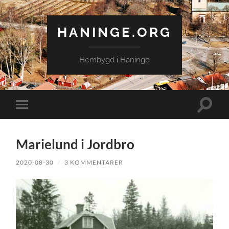
HANINGE.ORG
Hembygd i Haninge
Slå
Slå
på/av
på/av
sökfält
mobilmeny
Marielund i Jordbro
2020-08-30
/
3 KOMMENTARER