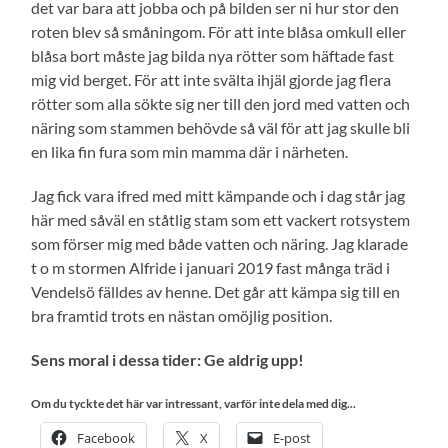
det var bara att jobba och på bilden ser ni hur stor den
roten blev så småningom. För att inte blåsa omkull eller
blåsa bort måste jag bilda nya rötter som häftade fast
mig vid berget. För att inte svälta ihjäl gjorde jag flera
rötter som alla sökte sig ner till den jord med vatten och
näring som stammen behövde så väl för att jag skulle bli
en lika fin fura som min mamma där i närheten.
Jag fick vara ifred med mitt kämpande och i dag står jag
här med såväl en ståtlig stam som ett vackert rotsystem
som förser mig med både vatten och näring. Jag klarade
t o m stormen Alfride i januari 2019 fast många träd i
Vendelsö fälldes av henne. Det går att kämpa sig till en
bra framtid trots en nästan omöjlig position.
Sens moral i dessa tider: Ge aldrig upp!
Om du tyckte det här var intressant, varför inte dela med dig...
Facebook
X
E-post