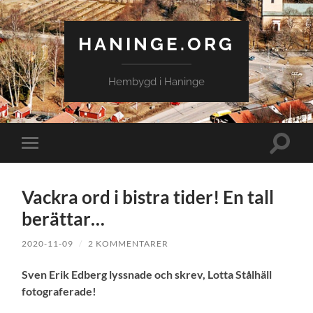
HANINGE.ORG
Hembygd i Haninge
Slå
Slå
på/av
på/av
sökfält
mobilmeny
Vackra ord i bistra tider! En tall
berättar…
2020-11-09
/
2 KOMMENTARER
Sven Erik Edberg lyssnade och skrev, Lotta Stålhäll
fotograferade!