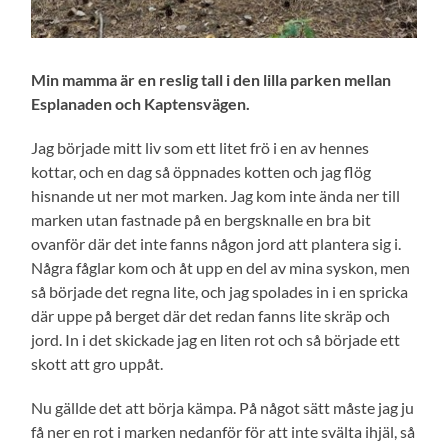
Min mamma är en reslig tall i den lilla parken mellan
Esplanaden och Kaptensvägen.
Jag började mitt liv som ett litet frö i en av hennes
kottar, och en dag så öppnades kotten och jag flög
hisnande ut ner mot marken. Jag kom inte ända ner till
marken utan fastnade på en bergsknalle en bra bit
ovanför där det inte fanns någon jord att plantera sig i.
Några fåglar kom och åt upp en del av mina syskon, men
så började det regna lite, och jag spolades in i en spricka
där uppe på berget där det redan fanns lite skräp och
jord. In i det skickade jag en liten rot och så började ett
skott att gro uppåt.
Nu gällde det att börja kämpa. På något sätt måste jag ju
få ner en rot i marken nedanför för att inte svälta ihjäl, så