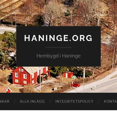
HANINGE.ORG
Hembygd i Haninge
NKAR
ALLA INLÄGG
INTEGRITETSPOLICY
KONTA