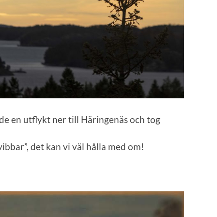
de en utflykt ner till Häringenäs och tog
bbar”, det kan vi väl hålla med om!