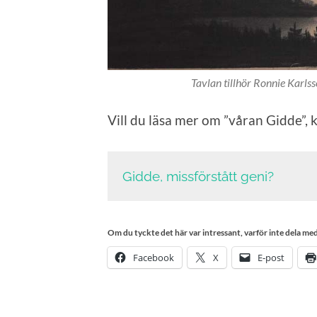
Tavlan tillhör Ronnie Karls
Vill du läsa mer om ”våran Gidde”,
Gidde, missförstått geni?
Om du tyckte det här var intressant, varför inte dela med 
Facebook
X
E-post