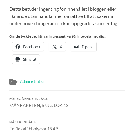
Detta betyder ingenting för innehållet i bloggen eller
liknande utan handlar mer om att se till att sakerna
under huven fungerar och kan uppgraderas ordentligt.
Om du tyckte det här var intressant, varför inte dela med dig...
Facebook
X
E-post
Skriv ut
Administration
FÖREGÅENDE INLÄGG
MÅNRAKETEN, SNJ:s LOK 13
NÄSTA INLÄGG
En ”lokal” bilolycka 1949