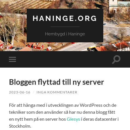
HANINGE.ORG
Hembygd i Haninge
Slå
Slå
på/av
på/av
sökfält
mobilmeny
Bloggen flyttad till ny server
2023-06-16
/
INGA KOMMENTARER
För att hänga med i utvecklingen av WordPress och de
tekniker som den använder så har nu denna blogg fått
en nytt hem på en server hos
Glesys
i deras datacenter i
Stockholm.