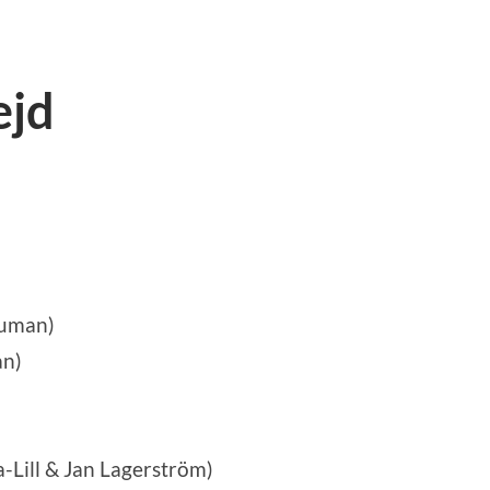
ejd
Numan)
an)
a-Lill & Jan Lagerström
)