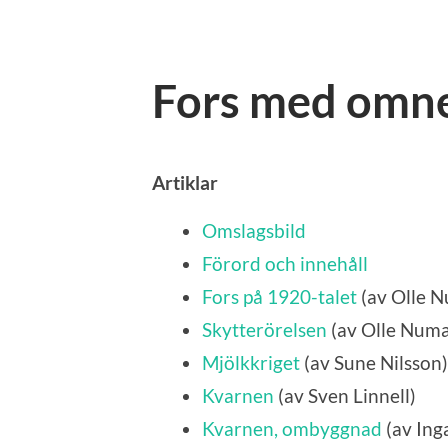
Fors med omn
Artiklar
Omslagsbild
Förord och innehåll
Fors på 1920-talet
(av Olle 
Skytterörelsen
(av Olle Num
Mjölkkriget
(av Sune Nilsson)
Kvarnen
(av Sven Linnell)
Kvarnen, ombyggnad
(av
Ing