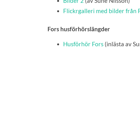
Bilder 2
(av Sune Nilsson)
Flickrgalleri med bilder från 
Fors husförhörslängder
Husförhör Fors
(inlästa av S