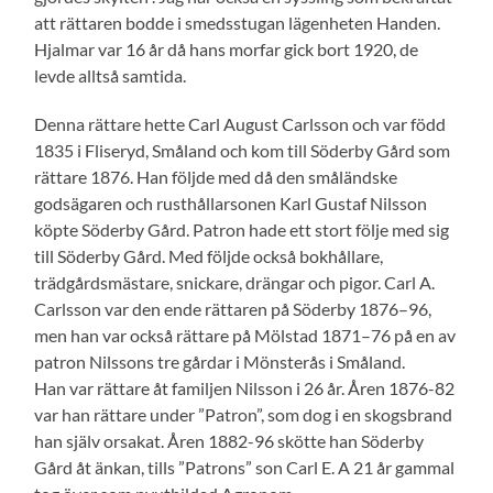
att rättaren bodde i smedsstugan lägenheten Handen.
Hjalmar var 16 år då hans morfar gick bort 1920, de
levde alltså samtida.
Denna rättare hette Carl August Carlsson och var född
1835 i Fliseryd, Småland och kom till Söderby Gård som
rättare 1876. Han följde med då den småländske
godsägaren och rusthållarsonen Karl Gustaf Nilsson
köpte Söderby Gård. Patron hade ett stort följe med sig
till Söderby Gård. Med följde också bokhållare,
trädgårdsmästare, snickare, drängar och pigor. Carl A.
Carlsson var den ende rättaren på Söderby 1876–96,
men han var också rättare på Mölstad 1871–76 på en av
patron Nilssons tre gårdar i Mönsterås i Småland.
Han var rättare åt familjen Nilsson i 26 år. Åren 1876-82
var han rättare under ”Patron”, som dog i en skogsbrand
han själv orsakat. Åren 1882-96 skötte han Söderby
Gård åt änkan, tills ”Patrons” son Carl E. A 21 år gammal