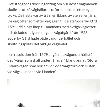
Det stadgades dock ingenting om hur dessa vägmärken
skulle se ut, så väghållarna utformade dem efter eget
tycke. De flesta var av trä men ibland av sten eller järn.
De väglotter som efter väglagen tilldelats Söderby gård
1891– 95 slogs ihop tillsammans med övriga väglotter
och delades ut igen enligt en vägåtgärd från 1923.
Söderby Gård hade både vägunderhållet och
skyltningsplikt i det viktiga vägskälet.
I en resolution från 1879 angående vägunderhåll står
det ”vägar som skall underhållas är” bland annat ”Stora
Dalarövägen som börjar vid Söderhagstorp och slutar
vid vägskillnaden vid Handen”.