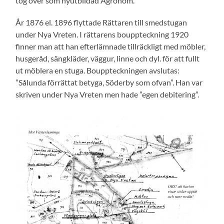
tog över som nyutbildad Agronom.
År 1876 el. 1896 flyttade Rättaren till smedstugan
under Nya Vreten. I rättarens bouppteckning 1920
finner man att han efterlämnade tillräckligt med möbler,
husgeråd, sängkläder, väggur, linne och dyl. för att fullt
ut möblera en stuga. Bouppteckningen avslutas:
”Sålunda förrättat betyga, Söderby som ofvan”. Han var
skriven under Nya Vreten men hade ”egen debitering”.