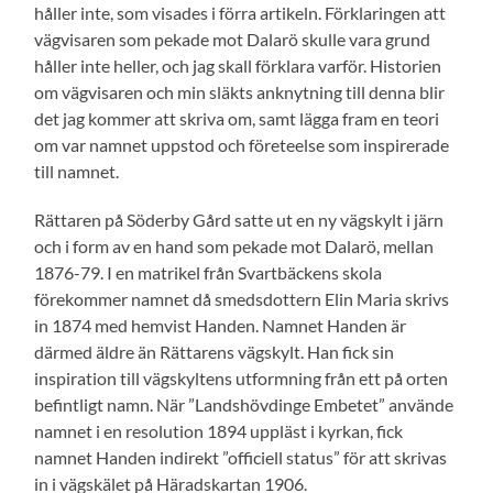
håller inte, som visades i förra artikeln. Förklaringen att
vägvisaren som pekade mot Dalarö skulle vara grund
håller inte heller, och jag skall förklara varför. Historien
om vägvisaren och min släkts anknytning till denna blir
det jag kommer att skriva om, samt lägga fram en teori
om var namnet uppstod och företeelse som inspirerade
till namnet.
Rättaren på Söderby Gård satte ut en ny vägskylt i järn
och i form av en hand som pekade mot Dalarö, mellan
1876-79. I en matrikel från Svartbäckens skola
förekommer namnet då smedsdottern Elin Maria skrivs
in 1874 med hemvist Handen. Namnet Handen är
därmed äldre än Rättarens vägskylt. Han fick sin
inspiration till vägskyltens utformning från ett på orten
befintligt namn. När ”Landshövdinge Embetet” använde
namnet i en resolution 1894 uppläst i kyrkan, fick
namnet Handen indirekt ”officiell status” för att skrivas
in i vägskälet på Häradskartan 1906.