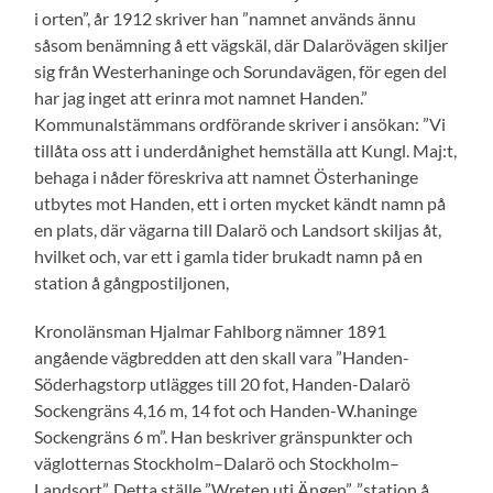
i orten”, år 1912 skriver han ”namnet används ännu
såsom benämning å ett vägskäl, där Dalarövägen skiljer
sig från Westerhaninge och Sorundavägen, för egen del
har jag inget att erinra mot namnet Handen.”
Kommunalstämmans ordförande skriver i ansökan: ”Vi
tillåta oss att i underdånighet hemställa att Kungl. Maj:t,
behaga i nåder föreskriva att namnet Österhaninge
utbytes mot Handen, ett i orten mycket kändt namn på
en plats, där vägarna till Dalarö och Landsort skiljas åt,
hvilket och, var ett i gamla tider brukadt namn på en
station å gångpostiljonen,
Kronolänsman Hjalmar Fahlborg nämner 1891
angående vägbredden att den skall vara ”Handen-
Söderhagstorp utlägges till 20 fot, Handen-Dalarö
Sockengräns 4,16 m, 14 fot och Handen-W.haninge
Sockengräns 6 m”. Han beskriver gränspunkter och
väglotternas Stockholm–Dalarö och Stockholm–
Landsort”. Detta ställe ”Wreten uti Ängen”, ”station å