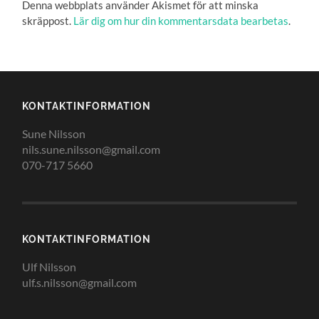
Denna webbplats använder Akismet för att minska
skräppost.
Lär dig om hur din kommentarsdata bearbetas
.
KONTAKTINFORMATION
Sune Nilsson
nils.sune.nilsson@gmail.com
070-717 5660
KONTAKTINFORMATION
Ulf Nilsson
ulf.s.nilsson@gmail.com