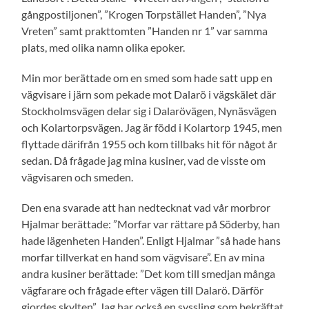
gångpostiljonen”, ”Krogen Torpstället Handen”, ”Nya
Vreten” samt prakttomten ”Handen nr 1” var samma
plats, med olika namn olika epoker.
Min mor berättade om en smed som hade satt upp en
vägvisare i järn som pekade mot Dalarö i vägskälet där
Stockholmsvägen delar sig i Dalarövägen, Nynäsvägen
och Kolartorpsvägen. Jag är född i Kolartorp 1945, men
flyttade därifrån 1955 och kom tillbaks hit för något år
sedan. Då frågade jag mina kusiner, vad de visste om
vägvisaren och smeden.
Den ena svarade att han nedtecknat vad vår morbror
Hjalmar berättade: ”Morfar var rättare på Söderby, han
hade lägenheten Handen”. Enligt Hjalmar ”så hade hans
morfar tillverkat en hand som vägvisare”. En av mina
andra kusiner berättade: ”Det kom till smedjan många
vägfarare och frågade efter vägen till Dalarö. Därför
gjordes skylten”. Jag har också en syssling som bekräftat