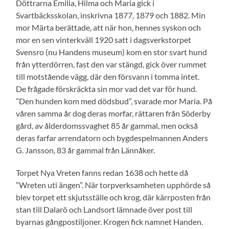
Döttrarna Emilia, Hilma och Maria gick i
Svartbäcksskolan, inskrivna 1877, 1879 och 1882. Min
mor Märta berättade, att när hon, hennes syskon och
mor en sen vinterkväll 1920 satt i dagsverkstorpet
Svensro (nu Handens museum) kom en stor svart hund
från ytterdörren, fast den var stängd, gick över rummet
till motstående vägg, där den försvann i tomma intet.
De frågade förskräckta sin mor vad det var för hund.
”Den hunden kom med dödsbud”, svarade mor Maria. På
våren samma år dog deras morfar, rättaren från Söderby
gård, av ålderdomssvaghet 85 år gammal, men också
deras farfar arrendatorn och bygdespelmannen Anders
G. Jansson, 83 år gammal från Lännåker.
Torpet Nya Vreten fanns redan 1638 och hette då
”Wreten uti ängen”. När torpverksamheten upphörde så
blev torpet ett skjutsställe och krog, där kärrposten från
stan till Dalarö och Landsort lämnade över post till
byarnas gångpostiljoner. Krogen fick namnet Handen.