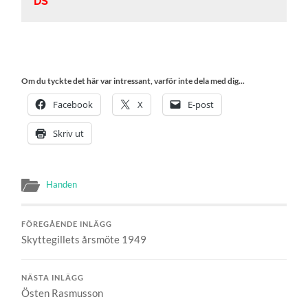
DS
Om du tyckte det här var intressant, varför inte dela med dig...
Facebook
X
E-post
Skriv ut
Handen
FÖREGÅENDE INLÄGG
Skyttegillets årsmöte 1949
NÄSTA INLÄGG
Östen Rasmusson