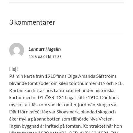
3 kommentarer
Lennart Hagelin
2018-03-01 kl. 17:33
Hej!
På min karta från 1910 finns Olga Amanda Säfströms
blivande tomt söder om kilen tomtnummer 319 och 918.
Kartan kan hittas hos Lantmäteriet under historiska
kartor med nr 01-ÖSR-131 Laga skifte 1910. Där finns
mycket att läsa om vad de tomter, jordmån, skog o.s.v.
Där Hörnkafeét låg var Skogsmark, blandad skog och
åker mylla på sandbotten som tillhörde Nya Vreten,
Ingen byggnad är inritad på tomten. Kontraktet när hon
köpte tomten 1920 heter 01-ÖSR-AVS163, 1921. Där