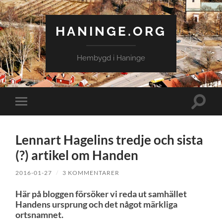
HANINGE.ORG
Hembygd i Haninge
Slå
Slå
på/av
på/av
sökfält
mobilmeny
Lennart Hagelins tredje och sista
(?) artikel om Handen
2016-01-27
/
3 KOMMENTARER
Här på bloggen försöker vi reda ut samhället
Handens ursprung och det något märkliga
ortsnamnet.