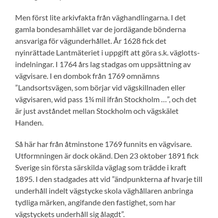
Men först lite arkivfakta från väghandlingarna. I det
gamla bondesamhället var de jordägande bönderna
ansvariga för vägunderhållet. År 1628 fick det
nyinrättade Lantmäteriet i uppgift att göra s.k. väglotts-
indelningar. I 1764 års lag stadgas om uppsättning av
vägvisare. I en dombok från 1769 omnämns
”Landsortsvägen, som börjar vid vägskillnaden eller
vägvisaren, wid pass 1¾ mil ifrån Stockholm …”, och det
är just avståndet mellan Stockholm och vägskälet
Handen.
Så här har från åtminstone 1769 funnits en vägvisare.
Utformningen är dock okänd. Den 23 oktober 1891 fick
Sverige sin första särskilda väglag som trädde i kraft
1895. I den stadgades att vid ”ändpunkterna af hvarje till
underhåll indelt vägstycke skola väghållaren anbringa
tydliga märken, angifande den fastighet, som har
vägstyckets underhåll sig ålagdt”.