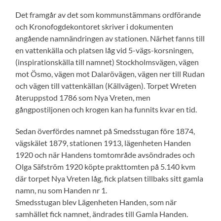
Det framgår av det som kommunstämmans ordförande
och Kronofogdekontoret skriver i dokumenten
angående namnändringen av stationen. Närhet fanns till
en vattenkälla och platsen låg vid 5-vägs-korsningen,
(inspirationskälla till namnet) Stockholmsvägen, vägen
mot Ösmo, vägen mot Dalarövägen, vägen ner till Rudan
och vägen till vattenkällan (Källvägen). Torpet Wreten
återuppstod 1786 som Nya Vreten, men
gångpostiljonen och krogen kan ha funnits kvar en tid.
Sedan överfördes namnet på Smedsstugan före 1874,
vägskälet 1879, stationen 1913, lägenheten Handen
1920 och när Handens tomtområde avsöndrades och
Olga Säfström 1920 köpte prakttomten på 5.140 kvm
där torpet Nya Vreten låg, fick platsen tillbaks sitt gamla
namn, nu som Handen nr 1.
Smedsstugan blev Lägenheten Handen, som när
samhället fick namnet, ändrades till Gamla Handen.