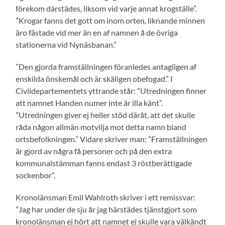
förekom därstädes, liksom vid varje annat krogställe”.
”Krogar fanns det gott om inom orten, liknande minnen
äro fästade vid mer än en af namnen å de övriga
stationerna vid Nynäsbanan.”
”Den gjorda framställningen föranledes antagligen af
enskilda önskemål och är skäligen obefogad.” I
Civildepartementets yttrande står: ”Utredningen finner
att namnet Handen numer inte är illa känt”.
”Utredningen giver ej heller stöd däråt, att det skulle
råda någon allmän motvilja mot detta namn bland
ortsbefolkningen.” Vidare skriver man: ”Framställningen
är gjord av några få personer och på den extra
kommunalstämman fanns endast 3 röstberättigade
sockenbor”.
Kronolänsman Emil Wahlroth skriver i ett remissvar:
”Jag har under de sju år jag härstädes tjänstgjort som
kronolänsman ej hört att namnet ej skulle vara välkändt