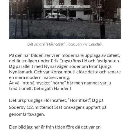
Det senare ”Hörncafét”. Foto: Johnny Couchér.
På den här bilden ser vi en modernare upplaga av caféet,
det är troligen under Erik Engströms tid och fastigheten
låg parallellt med Nynäsvägen söder om Bror Ljungs
Nynäsmack. Och var Konsumbutik före detta och senare
en mera modern matservering.
Är väl inte så mycket ”hörna” här men namnet var ju
traditionellt betingat i Handen!
Det ursprungliga Hörncaféet, ”Hörnfiket”, låg på
Söderby 1:2, mittemot Stationsvägens uppfart på
genomfartsvägen.
Den bild jag har är från tiden före då det var en