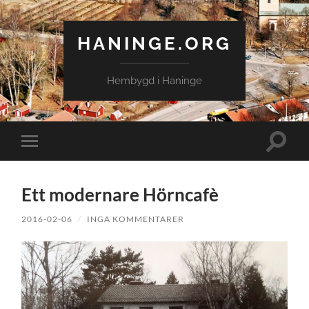
HANINGE.ORG
Hembygd i Haninge
Slå
Slå
på/av
på/av
sökfält
mobilmeny
Ett modernare Hörncafè
2016-02-06
/
INGA KOMMENTARER