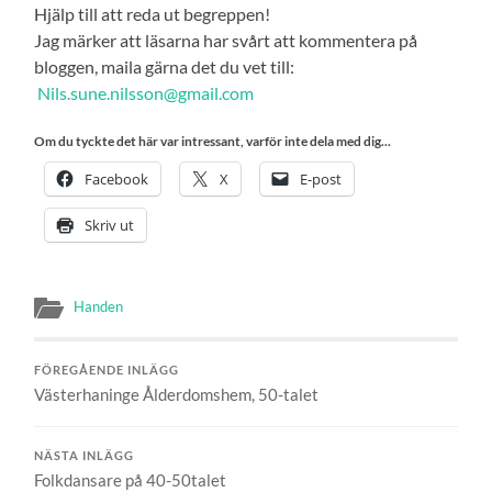
Hjälp till att reda ut begreppen!
Jag märker att läsarna har svårt att kommentera på
bloggen, maila gärna det du vet till:
Nils.sune.nilsson@gmail.com
Om du tyckte det här var intressant, varför inte dela med dig...
Facebook
X
E-post
Skriv ut
Handen
FÖREGÅENDE INLÄGG
Västerhaninge Ålderdomshem, 50-talet
NÄSTA INLÄGG
Folkdansare på 40-50talet