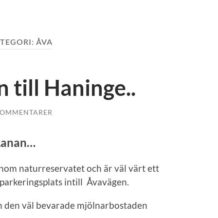
TEGORI:
ÅVA
 till Haninge..
KOMMENTARER
 Lanan…
om naturreservatet och är väl värt ett
n parkeringsplats intill Åvavägen.
ch den väl bevarade mjölnarbostaden