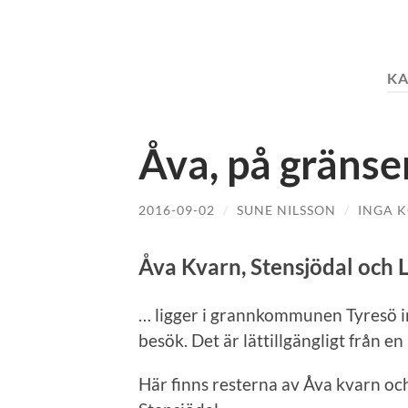
KA
Åva, på gränsen
2016-09-02
/
SUNE NILSSON
/
INGA 
Åva Kvarn, Stensjödal och
… ligger i grannkommunen Tyresö in
besök. Det är lättillgängligt från e
Här finns resterna av Åva kvarn o