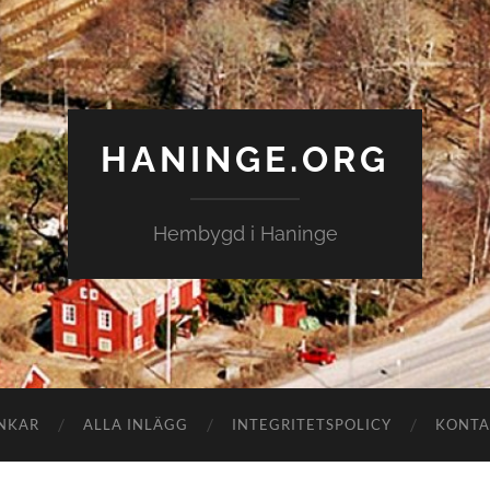
HANINGE.ORG
Hembygd i Haninge
NKAR
ALLA INLÄGG
INTEGRITETSPOLICY
KONTA