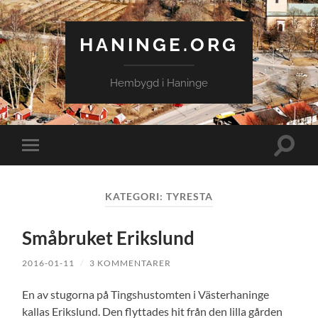
HANINGE.ORG
Hembygd i Haninge
Slå
Slå
på/av
på/av
sökfält
mobilmeny
KATEGORI:
TYRESTA
Småbruket Erikslund
2016-01-11
/
3 KOMMENTARER
En av stugorna på Tingshustomten i Västerhaninge
kallas Erikslund. Den flyttades hit från den lilla gården