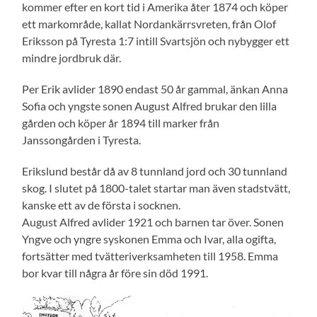
kommer efter en kort tid i Amerika åter 1874 och köper
ett markområde, kallat Nordankärrsvreten, från Olof
Eriksson på Tyresta 1:7 intill Svartsjön och nybygger ett
mindre jordbruk där.
Per Erik avlider 1890 endast 50 år gammal, änkan Anna
Sofia och yngste sonen August Alfred brukar den lilla
gården och köper år 1894 till marker från
Janssongården i Tyresta.
Erikslund består då av 8 tunnland jord och 30 tunnland
skog. I slutet på 1800-talet startar man även stadstvätt,
kanske ett av de första i socknen.
August Alfred avlider 1921 och barnen tar över. Sonen
Yngve och yngre syskonen Emma och Ivar, alla ogifta,
fortsätter med tvätteriverksamheten till 1958. Emma
bor kvar till några år före sin död 1991.