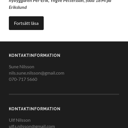
nybyggaren Per-Erik, Yngve Pettersson, född 1894 på
Erikslund
Fortsätt läsa
KONTAKTINFORMATION
Sune Nilsson
nils.sune.nilsson@gmail.com
070-717 5660
KONTAKTINFORMATION
Ulf Nilsson
ulf.s.nilsson@gmail.com