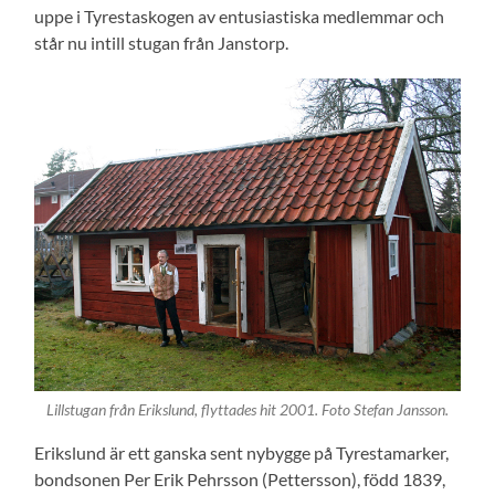
uppe i Tyrestaskogen av entusiastiska medlemmar och
står nu intill stugan från Janstorp.
Lillstugan från Erikslund, flyttades hit 2001. Foto Stefan Jansson.
Erikslund är ett ganska sent nybygge på Tyrestamarker,
bondsonen Per Erik Pehrsson (Pettersson), född 1839,