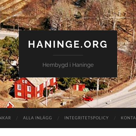
HANINGE.ORG
Hembygd i Haninge
NKAR
ALLA INLÄGG
INTEGRITETSPOLICY
KONTA