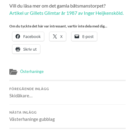
Vill du läsa mer om det gamla båtsmanstorpet?
Artikel ur Gillets Glimtar år 1987 av Inger Heijkensköld.
Om du tyckte det här var intressant, varför inte dela med dig...
Facebook
X
E-post
Skriv ut
Österhaninge
FÖREGÅENDE INLÄGG
Skidåkare…
NÄSTA INLÄGG
Västerhaninge gubblag