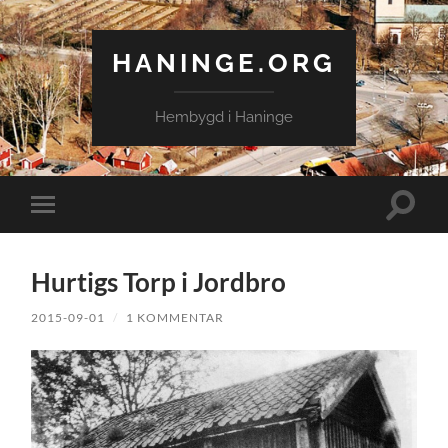
HANINGE.ORG
Hembygd i Haninge
Slå
Slå
på/av
på/av
sökfält
mobilmeny
Hurtigs Torp i Jordbro
2015-09-01
/
1 KOMMENTAR