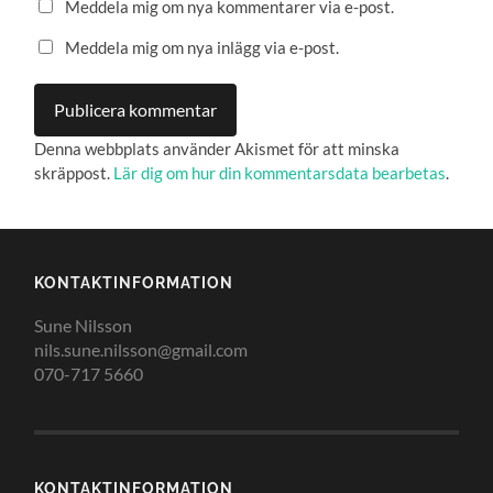
Meddela mig om nya kommentarer via e-post.
Meddela mig om nya inlägg via e-post.
Denna webbplats använder Akismet för att minska
skräppost.
Lär dig om hur din kommentarsdata bearbetas
.
KONTAKTINFORMATION
Sune Nilsson
nils.sune.nilsson@gmail.com
070-717 5660
KONTAKTINFORMATION