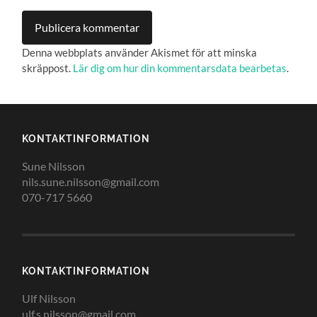
Denna webbplats använder Akismet för att minska
skräppost.
Lär dig om hur din kommentarsdata bearbetas
.
KONTAKTINFORMATION
Sune Nilsson
nils.sune.nilsson@gmail.com
070-717 5660
KONTAKTINFORMATION
Ulf Nilsson
ulf.s.nilsson@gmail.com