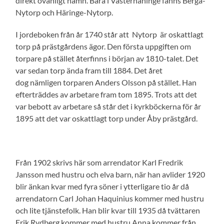
direkt ovanligt namn. Bara i Västerhaninge fanns Berga-
Nytorp och Häringe-Nytorp.
I jordeboken från år 1740 står att Nytorp är oskattlagt
torp på prästgårdens ägor. Den första uppgiften om
torpare på stället återfinns i början av 1810-talet. Det
var sedan torp ända fram till 1884. Det året
dog nämligen torparen Anders Olsson på stället. Han
efterträddes av arbetare fram tom 1895. Trots att det
var bebott av arbetare så står det i kyrkböckerna för år
1895 att det var oskattlagt torp under Åby prästgård.
Från 1902 skrivs här som arrendator Karl Fredrik
Jansson med hustru och elva barn, när han avlider 1920
blir änkan kvar med fyra söner i ytterligare tio år då
arrendatorn Carl Johan Haquinius kommer med hustru
och lite tjänstefolk. Han blir kvar till 1935 då tvättaren
Erik Rydberg kommer med hustru Anna kommer från