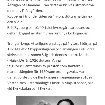
Åstugan på Hammar. Från detta år brukas utmarkerna
direkt av Prästgården.
Rydbergs får under tiden på Nytorp döttrarna Linnea
och Viola.
Erik Rydberg blir på 40-talet kyrkogårdsarbetare och
deltar i bygget av stenmuren runt nya kyrkogården.
Troligen byggs ytterligare en stuga på Nytorp i början på
1920-talet då kopparslagaren och änklingen Erik Torsell
skrivs här med sonen Stig och dennes hustru Maria
(Maja). De får 1926 dottern Anna.
Stig Torsell antecknas av prästen som slaktare, i
mantalslängden för 1950 som ordningsvakt. Han
tjänstgjorde vid de flesta nöjesarrangemangen både i
Väster- och Österhaninge. Hustrun Maja städade, bl.a.
vid Kyrkskolan och i Kyrkan.