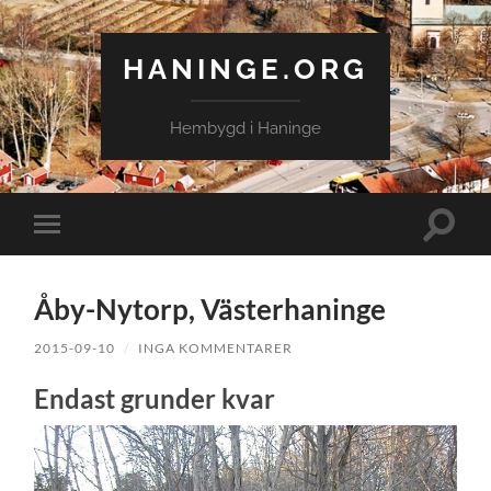
HANINGE.ORG
Hembygd i Haninge
Slå
Slå
på/av
på/av
sökfält
mobilmeny
Åby-Nytorp, Västerhaninge
2015-09-10
/
INGA KOMMENTARER
Endast grunder kvar