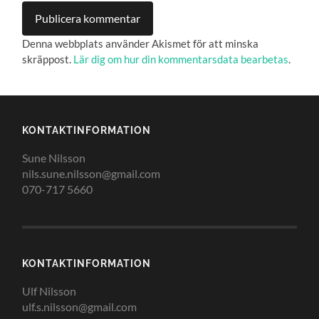
Denna webbplats använder Akismet för att minska
skräppost.
Lär dig om hur din kommentarsdata bearbetas
.
KONTAKTINFORMATION
Sune Nilsson
nils.sune.nilsson@gmail.com
070-717 5660
KONTAKTINFORMATION
Ulf Nilsson
ulf.s.nilsson@gmail.com