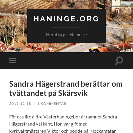
HANINGE.ORG
Hembygd i Haninge
Slå
Slå
på/av
på/av
sökfält
mobilmeny
Sandra Hägerstrand berättar om
tvättandet på Skärsvik
2015-12-18
/
1 KOMMENTAR
För oss lite äldre Västerhaningebor är namnet Sandra
Hägerstrand väl känt. Hon var gift med
kyrkvaktmästaren Viktor och bodde på Klockargatan