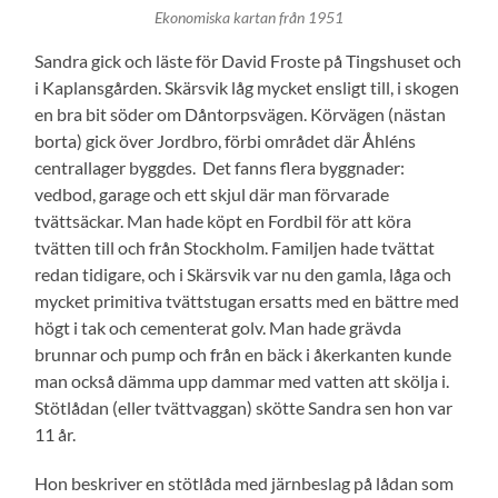
Ekonomiska kartan från 1951
Sandra gick och läste för David Froste på Tingshuset och
i Kaplansgården. Skärsvik låg mycket ensligt till, i skogen
en bra bit söder om Dåntorpsvägen. Körvägen (nästan
borta) gick över Jordbro, förbi området där Åhléns
centrallager byggdes. Det fanns flera byggnader:
vedbod, garage och ett skjul där man förvarade
tvättsäckar. Man hade köpt en Fordbil för att köra
tvätten till och från Stockholm. Familjen hade tvättat
redan tidigare, och i Skärsvik var nu den gamla, låga och
mycket primitiva tvättstugan ersatts med en bättre med
högt i tak och cementerat golv. Man hade grävda
brunnar och pump och från en bäck i åkerkanten kunde
man också dämma upp dammar med vatten att skölja i.
Stötlådan (eller tvättvaggan) skötte Sandra sen hon var
11 år.
Hon beskriver en stötlåda med järnbeslag på lådan som