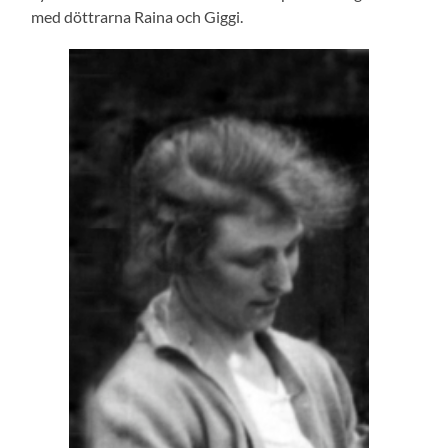
med döttrarna Raina och Giggi.