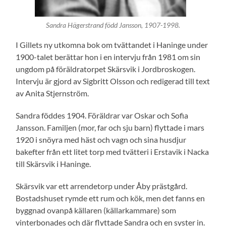
Sandra Hägerstrand född Jansson, 1907-1998.
I Gillets ny utkomna bok om tvättandet i Haninge under
1900-talet berättar hon i en intervju från 1981 om sin
ungdom på föräldratorpet Skärsvik i Jordbroskogen.
Intervju är gjord av Sigbritt Olsson och redigerad till text
av Anita Stjernström.
Sandra föddes 1904. Föräldrar var Oskar och Sofia
Jansson. Familjen (mor, far och sju barn) flyttade i mars
1920 i snöyra med häst och vagn och sina husdjur
bakefter från ett litet torp med tvätteri i Erstavik i Nacka
till Skärsvik i Haninge.
Skärsvik var ett arrendetorp under Åby prästgård.
Bostadshuset rymde ett rum och kök, men det fanns en
byggnad ovanpå källaren (källarkammare) som
vinterbonades och där flyttade Sandra och en syster in.