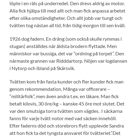
löpte i en räls på underredet. Den drevs aldrig av motor.
Alla fick hjälpa till med allt och man fick anpassa arbetet
efter olika omständigheter. Och allt jobb var tungt och
tvätten tog nästan all tid, från tidig morgon till sen kväll.
1926 dog fadern. En dräng (som också skulle rymmas i
stugan) anställdes när äldsta brodern flyttade. Men
människor var bussiga, det var “ordning på torpet”. Den
närmaste grannen var Ridddartorp. Nöjen var logdansen
i Nytorp och ibland på Skärsvik.
Tvätten kom från fasta kunder och fler kunder fick man
genom rekommendation. Många var officerare –
“militärfolk”, men även andra t.ex. en läkare. Man fick
betalt kilovis, 30 öre/kg – kanske 45 öre mot slutet. Det
var den smutsiga torra tvätten som vägdes. I säckarna
fanns för varje tvätt notor med vad säcken innehöll.
Efter faderns död och storebrors flytt upplevde Sandra
att hon fick ta det tyngsta ansvaret för tvätteriet.“Det