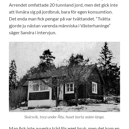
Arrendet omfattade 20 tunnland jord, men det gick inte
att livnära sig på jordbruk, bara för egen konsumtion.
Det enda man fick pengar på var tvättandet. “Tvätta
gjorde ju nästan varenda människa i Västerhaninge”
säger Sandra i intervjun.
Skärsvik, torp under Åby, huset borta sedan länge.
Man fick inte avverka träd för eget bruk, men det kom en