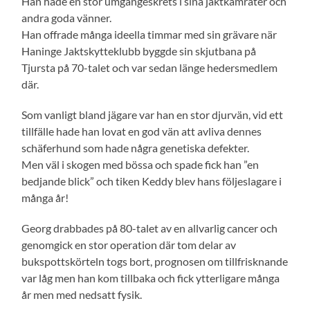
Han hade en stor umgängeskrets i sina jaktkamrater och
andra goda vänner.
Han offrade många ideella timmar med sin grävare när
Haninge Jaktskytteklubb byggde sin skjutbana på
Tjursta på 70-talet och var sedan länge hedersmedlem
där.
Som vanligt bland jägare var han en stor djurvän, vid ett
tillfälle hade han lovat en god vän att avliva dennes
schäferhund som hade några genetiska defekter.
Men väl i skogen med bössa och spade fick han ”en
bedjande blick” och tiken Keddy blev hans följeslagare i
många år!
Georg drabbades på 80-talet av en allvarlig cancer och
genomgick en stor operation där tom delar av
bukspottskörteln togs bort, prognosen om tillfrisknande
var låg men han kom tillbaka och fick ytterligare många
år men med nedsatt fysik.