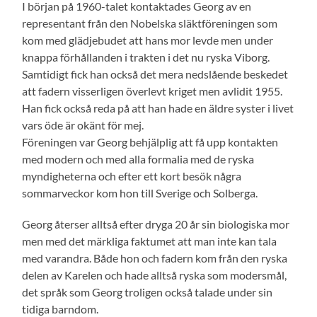
I början på 1960-talet kontaktades Georg av en
representant från den Nobelska släktföreningen som
kom med glädjebudet att hans mor levde men under
knappa förhållanden i trakten i det nu ryska Viborg.
Samtidigt fick han också det mera nedslående beskedet
att fadern visserligen överlevt kriget men avlidit 1955.
Han fick också reda på att han hade en äldre syster i livet
vars öde är okänt för mej.
Föreningen var Georg behjälplig att få upp kontakten
med modern och med alla formalia med de ryska
myndigheterna och efter ett kort besök några
sommarveckor kom hon till Sverige och Solberga.
Georg återser alltså efter dryga 20 år sin biologiska mor
men med det märkliga faktumet att man inte kan tala
med varandra. Både hon och fadern kom från den ryska
delen av Karelen och hade alltså ryska som modersmål,
det språk som Georg troligen också talade under sin
tidiga barndom.