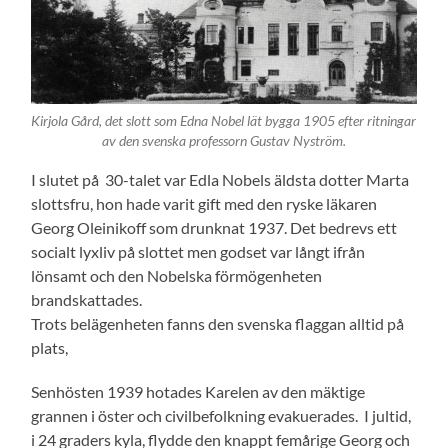
Kirjola Gård, det slott som Edna Nobel lät bygga 1905 efter ritningar
av den svenska professorn Gustav Nyström.
I slutet på 30-talet var Edla Nobels äldsta dotter Marta
slottsfru, hon hade varit gift med den ryske läkaren
Georg Oleinikoff som drunknat 1937. Det bedrevs ett
socialt lyxliv på slottet men godset var långt ifrån
lönsamt och den Nobelska förmögenheten
brandskattades.
Trots belägenheten fanns den svenska flaggan alltid på
plats,
Senhösten 1939 hotades Karelen av den mäktige
grannen i öster och civilbefolkning evakuerades. I jultid,
i 24 graders kyla, flydde den knappt femårige Georg och