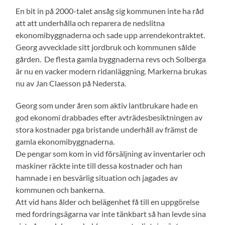
En bit in på 2000-talet ansåg sig kommunen inte ha råd
att att underhålla och reparera de nedslitna
ekonomibyggnaderna och sade upp arrendekontraktet.
Georg avvecklade sitt jordbruk och kommunen sålde
gården. De flesta gamla byggnaderna revs och Solberga
är nu en vacker modern ridanläggning. Markerna brukas
nu av Jan Claesson på Nedersta.
Georg som under åren som aktiv lantbrukare hade en
god ekonomi drabbades efter avträdesbesiktningen av
stora kostnader pga bristande underhåll av främst de
gamla ekonomibyggnaderna.
De pengar som kom in vid försäljning av inventarier och
maskiner räckte inte till dessa kostnader och han
hamnade i en besvärlig situation och jagades av
kommunen och bankerna.
Att vid hans ålder och belägenhet få till en uppgörelse
med fordringsägarna var inte tänkbart så han levde sina