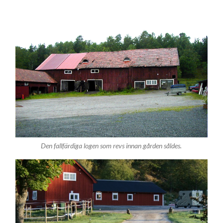
Den fallfärdiga logen som revs innan gården såldes.