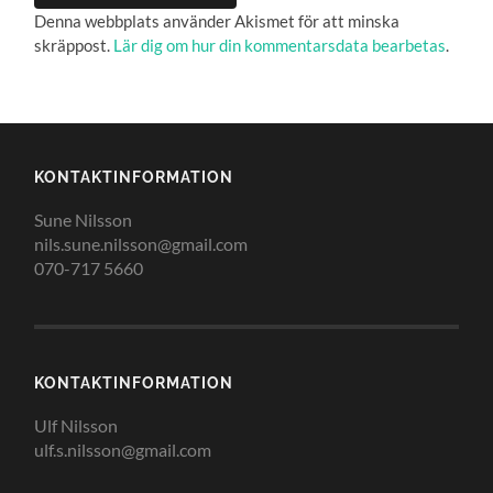
Denna webbplats använder Akismet för att minska
skräppost.
Lär dig om hur din kommentarsdata bearbetas
.
KONTAKTINFORMATION
Sune Nilsson
nils.sune.nilsson@gmail.com
070-717 5660
KONTAKTINFORMATION
Ulf Nilsson
ulf.s.nilsson@gmail.com