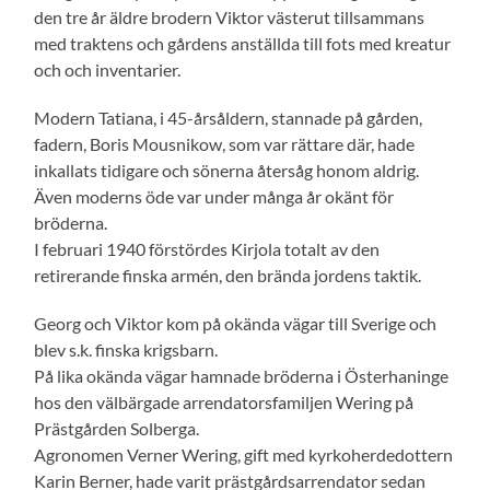
den tre år äldre brodern Viktor västerut tillsammans
med traktens och gårdens anställda till fots med kreatur
och och inventarier.
Modern Tatiana, i 45-årsåldern, stannade på gården,
fadern, Boris Mousnikow, som var rättare där, hade
inkallats tidigare och sönerna återsåg honom aldrig.
Även moderns öde var under många år okänt för
bröderna.
I februari 1940 förstördes Kirjola totalt av den
retirerande finska armén, den brända jordens taktik.
Georg och Viktor kom på okända vägar till Sverige och
blev s.k. finska krigsbarn.
På lika okända vägar hamnade bröderna i Österhaninge
hos den välbärgade arrendatorsfamiljen Wering på
Prästgården Solberga.
Agronomen Verner Wering, gift med kyrkoherdedottern
Karin Berner, hade varit prästgårdsarrendator sedan