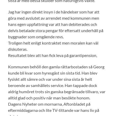
sista år med dessa skulder som naturligtvis växte.
Jag har ingen direkt insyn i de händelser som har att
göra med avslutet av arrendet med kommunen men
hans egen uppfattning var att han debiterades och
delvis betalade stora pengar för eftersatt underhåll på
byggnader som omgående revs.
Troligen helt enligt kontraktet men moralen kan väl
diskuteras.
Resultatet blev att han fick leva på garantipension,
Kommunen behöll den gamla rättarbostaden så Georg
kunde bli kvar som hyresgäst sin sista tid. Han blev
fysiskt allt sämre och var under sina sista år helt
beroende av samhällets service. Han tappade dock
aldrig humöret trots sin ganska begränsade tillvaro, var
alltid glad och positiv när man besökte honom.
Dagens Nyheter om mornarna, Aftonbladet på
eftermiddagarna och lite TV-tittande var hans liv på