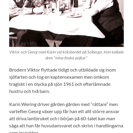
Viktor och Georg med Karin vid köksbordet på Solberga. Hon kallade
dom ”mina finska pojkar”
Brodern Viktor flyttade tidigt och utbildade sig inom
sjöfarten och tog en kaptensexamen men omkom
tragiskt i en olycka på sjön 1961 och efterlämnade
hustru och två barn.
Karin Wering driver gården gården med ”rättare” men
vartefter Georg växer upp får han ett allt större ansvar
att driva lantbruket och i början på 60-talet kan man
säga att han får huvudansvaret och skrivs i handlingarna
som inspektor.