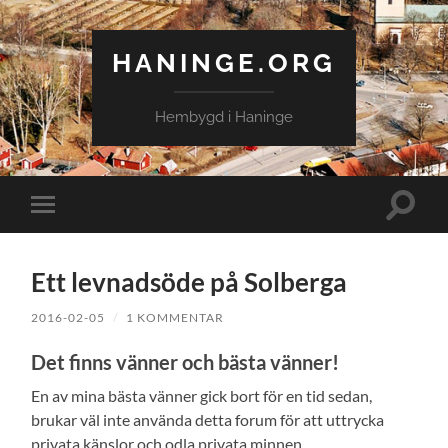
HANINGE.ORG
Hembygd i Haninge
Slå
Slå
på/av
på/av
sökfält
mobilmeny
Ett levnadsöde på Solberga
2016-02-05
/
1 KOMMENTAR
Det finns vänner och bästa vänner!
En av mina bästa vänner gick bort för en tid sedan,
brukar väl inte använda detta forum för att uttrycka
privata känslor och odla privata minnen.