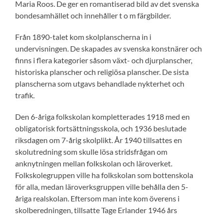
Maria Roos. De ger en romantiserad bild av det svenska
bondesamhället och innehåller t o m färgbilder.
Från 1890-talet kom skolplanscherna in i
undervisningen. De skapades av svenska konstnärer och
finns i flera kategorier såsom växt- och djurplanscher,
historiska planscher och religiösa planscher. De sista
planscherna som utgavs behandlade nykterhet och
trafik.
Den 6-åriga folkskolan kompletterades 1918 med en
obligatorisk fortsättningsskola, och 1936 beslutade
riksdagen om 7-årig skolplikt. År 1940 tillsattes en
skolutredning som skulle lösa stridsfrågan om
anknytningen mellan folkskolan och läroverket.
Folkskolegruppen ville ha folkskolan som bottenskola
för alla, medan läroverksgruppen ville behålla den 5-
åriga realskolan. Eftersom man inte kom överens i
skolberedningen, tillsatte Tage Erlander 1946 års