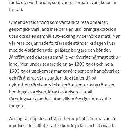
tänka sig. För honom, som var fosterbarn, var skolan en
fristad.
Under den tidsrymd som vår tänkta resa omfattar,
genomgick vårt land inte bara en utbildningsexplosion
utan också en samhällsutveckling av oerhörda mått. När
vår resa börjar hade fortfarande ståndsriksdagen kvar
med de 4 stånden adel, präster, borgare och bönder.
Jämfört med dagens samhälle var Sverige närmast ett u-
land. Men under senare delen av 1800-talet och hela
1900-talet uppkom så många rörelser som har påverkat
och förändrat vår situation. Jag tänker då på
nykterhetsrörelsen, väckelserörelsen, arbetarrörelsen,
hembygdsrörelsen, idrottsrörelsen – ja, all
föreningsverksamhet utan vilken Sverige inte skulle
fungera.
Att jag tar upp dessa frågor beror på att lärarna var så
involverade i allt detta. De kunde ju läsa och skriva, de