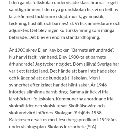
I den gamla folkskolan undervisade klasslärarna i regel i
samtliga ämnen. I den nya grundskolan fick vi en helt ny
lärarkår med facklärare i slöjd, musik, gymnastik,
teckning, hushåll, och barnavård. Vi fick ämneslärare och
adjunkter. Det blev ingen kulturskymning som många
befarade. Det blev en enorm standardhöjning.
År 1900 skrev Ellen Key boken ”Barnets århundrade”.
Nu har vi facit i vår hand. Blev 1900-talet barnets
århundrade? Jag tycker nog det. Döm själva! Sverige har
varit ett fattigt land. Det hände att barn inte hade skor
och kläder, så att de kunde gå till skolan. Men i
synnerhet efter kriget har det hänt saker. År 1946
infördes allmänna barnbidrag. Samma år fick vi fria
läroböcker i folkskolan. Kommunerna anordnade fria
skolmåltider och skolskjutsar. Skolhälsovård och
skoltandvård infördes. Skolagan förbjöds 1958.
Katekesen ersattes med Jesu bergspredikan i 1919 års
undervisningsplan. Skolans inre arbete (SIA)