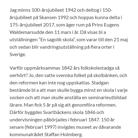
Jag minns 100-årsjubileet 1942 och deltog i 150-
årsjubileet på Skansen 1992 och hoppas kunna delta i
175-årsjubileet 2017, som äger rum på Prins Eugens
Waldemarsudde den 11 mars i år. Då visas bl a
utställningen ”En sagolik skola”, som varar till den 21 maj
och sedan blir vandringsutställning på flera orter i
Sverige.
Varför uppmärksammas 1842 års folkskolestadga så
oerhört? Jo, den satte svenska folket på skolbänken, och
den reformen kan inte nog uppskattas. Stadgan
bestämde bl a att man skulle bygga minst en skola i varje
socken och att man skulle anställa en seminarieutbildad
lärare. Man fick 5 år på sig att genomföra reformen.
Därför byggdes Svartbäckens skola 1846 och
undervisningen påbörjades i februari 1847. 150 år
senare (februari 1997) invigdes museet av dåvarande
kommunalrådet Staffan Holmberg.