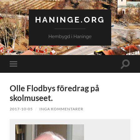
HANINGE.ORG
Hembygd i Haninge
Slå
Slå
på/av
på/av
sökfält
mobilmeny
Olle Flodbys föredrag på
skolmuseet.
2017-10-05
/
INGA KOMMENTARER