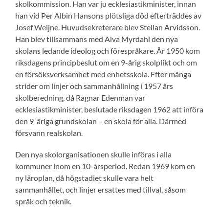
skolkommission. Han var ju ecklesiastikminister, innan
han vid Per Albin Hansons plötsliga död efterträddes av
Josef Weijne. Huvudsekreterare blev Stellan Arvidsson.
Han blev tillsammans med Alva Myrdahl den nya
skolans ledande ideolog och förespråkare. År 1950 kom
riksdagens principbeslut om en 9-årig skolplikt och om
en försöksverksamhet med enhetsskola. Efter många
strider om linjer och sammanhållning i 1957 års
skolberedning, då Ragnar Edenman var
ecklesiastikminister, beslutade riksdagen 1962 att införa
den 9-åriga grundskolan – en skola för alla. Därmed
försvann realskolan.
Den nya skolorganisationen skulle införas i alla
kommuner inom en 10-årsperiod. Redan 1969 kom en
ny läroplan, då högstadiet skulle vara helt
sammanhållet, och linjer ersattes med tillval, såsom
språk och teknik.