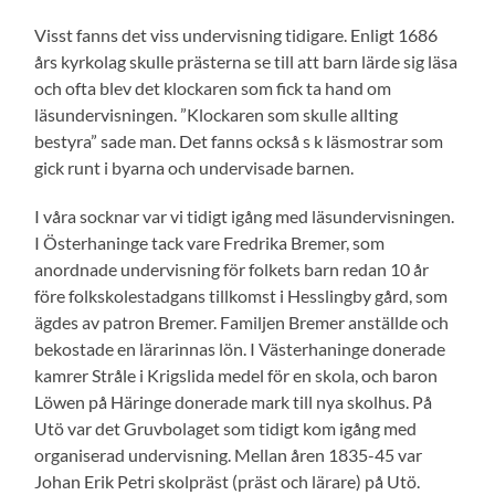
Visst fanns det viss undervisning tidigare. Enligt 1686
års kyrkolag skulle prästerna se till att barn lärde sig läsa
och ofta blev det klockaren som fick ta hand om
läsundervisningen. ”Klockaren som skulle allting
bestyra” sade man. Det fanns också s k läsmostrar som
gick runt i byarna och undervisade barnen.
I våra socknar var vi tidigt igång med läsundervisningen.
I Österhaninge tack vare Fredrika Bremer, som
anordnade undervisning för folkets barn redan 10 år
före folkskolestadgans tillkomst i Hesslingby gård, som
ägdes av patron Bremer. Familjen Bremer anställde och
bekostade en lärarinnas lön. I Västerhaninge donerade
kamrer Stråle i Krigslida medel för en skola, och baron
Löwen på Häringe donerade mark till nya skolhus. På
Utö var det Gruvbolaget som tidigt kom igång med
organiserad undervisning. Mellan åren 1835-45 var
Johan Erik Petri skolpräst (präst och lärare) på Utö.