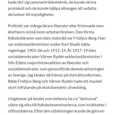
hade lärt sig sammanträdesteknik, de kunde skriva
protokoll och de kunde hjälpa allmogen att avfatta
skrivelser till myndigheter.
Politiskt var många lärare liberaler eller frisinnade men
återfanns också inom arbetarrörelsen. Den första
folkskolläraren som blev statsråd var Fridtjuv Berg. Han
var ecklesiastikminister under Karl Staafs båda
regeringar 1905-06 och 1911-14. År 1917-19 blev
socialdemokraten Värner Rydén ecklesiastikminister i
Nils Edéns majoritetskoalition av liberaler och
socialdemokrater, som genomförde demokratiseringen
av Sverige. Jag tänker då främst på rösträttsreformen.
Både Fridtjuv Berg och Värner Rydén hade ett mycket
stort inflytande på skolväsendets utveckling.
Ungdomar på landet som befanns ha s k ”läshuvud”
sökte sig ofta till folkskoleseminarierna, som inrättades i
stiftsstäderna. Efter den utbildningen kunde de göra en