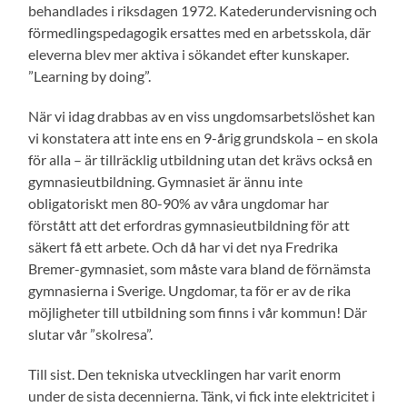
behandlades i riksdagen 1972. Katederundervisning och
förmedlingspedagogik ersattes med en arbetsskola, där
eleverna blev mer aktiva i sökandet efter kunskaper.
”Learning by doing”.
När vi idag drabbas av en viss ungdomsarbetslöshet kan
vi konstatera att inte ens en 9-årig grundskola – en skola
för alla – är tillräcklig utbildning utan det krävs också en
gymnasieutbildning. Gymnasiet är ännu inte
obligatoriskt men 80-90% av våra ungdomar har
förstått att det erfordras gymnasieutbildning för att
säkert få ett arbete. Och då har vi det nya Fredrika
Bremer-gymnasiet, som måste vara bland de förnämsta
gymnasierna i Sverige. Ungdomar, ta för er av de rika
möjligheter till utbildning som finns i vår kommun! Där
slutar vår ”skolresa”.
Till sist. Den tekniska utvecklingen har varit enorm
under de sista decennierna. Tänk, vi fick inte elektricitet i