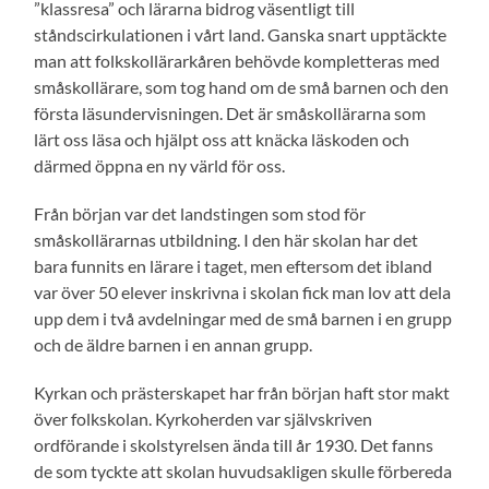
”klassresa” och lärarna bidrog väsentligt till
ståndscirkulationen i vårt land. Ganska snart upptäckte
man att folkskollärarkåren behövde kompletteras med
småskollärare, som tog hand om de små barnen och den
första läsundervisningen. Det är småskollärarna som
lärt oss läsa och hjälpt oss att knäcka läskoden och
därmed öppna en ny värld för oss.
Från början var det landstingen som stod för
småskollärarnas utbildning. I den här skolan har det
bara funnits en lärare i taget, men eftersom det ibland
var över 50 elever inskrivna i skolan fick man lov att dela
upp dem i två avdelningar med de små barnen i en grupp
och de äldre barnen i en annan grupp.
Kyrkan och prästerskapet har från början haft stor makt
över folkskolan. Kyrkoherden var självskriven
ordförande i skolstyrelsen ända till år 1930. Det fanns
de som tyckte att skolan huvudsakligen skulle förbereda