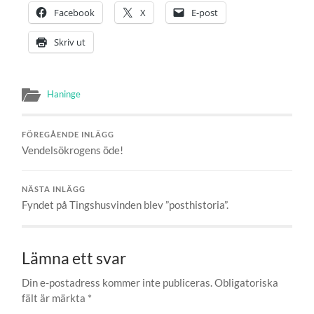
Facebook
X
E-post
Skriv ut
Haninge
FÖREGÅENDE INLÄGG
Vendelsökrogens öde!
NÄSTA INLÄGG
Fyndet på Tingshusvinden blev ”posthistoria”.
Lämna ett svar
Din e-postadress kommer inte publiceras.
Obligatoriska
fält är märkta
*