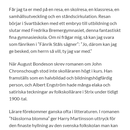
Får jag ta er med på en resa, en skolresa, en klassresa, en
samhällsutveckling och en ståndscirkulation. Resan
börjar i Svartbäcken med ett embryo till utbildning och
slutar med Fredrika Bremergymnasiet, denna fantastiskt
fina gymnasieskola. Om ni frågar mig, så kan jag svara
som fänriken i ”Fänrik Ståls sägner”: ”Jo, därom kan jag
ge besked, om herrn så vill, ty jag var med.”
När August Bondeson skrev romanen om John
Chronschough stod inte skolläraren högt i kurs. Han
framställs som en halvbildad och bildningshögfärdig
person, och Albert Engström hade många elaka och
satiriska teckningar av folkskollärare i Strix under tidigt
1900-tal.
Lärare förekommer ganska ofta i litteraturen. I romanen
”Nässlorna blomma” ger Harry Martinsson uttryck för
den finaste hyllning av den svenska folkskolan man kan