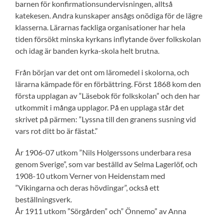
barnen för konfirmationsundervisningen, alltså
katekesen. Andra kunskaper ansågs onödiga för de lägre
klasserna. Lärarnas fackliga organisationer har hela
tiden försökt minska kyrkans inflytande över folkskolan
och idag är banden kyrka-skola helt brutna.
Från början var det ont om läromedel i skolorna, och
lärarna kämpade för en förbättring. Först 1868 kom den
första upplagan av ”Läsebok för folkskolan” och den har
utkommit i många upplagor. På en upplaga står det
skrivet på pärmen: ”Lyssna till den granens susning vid
vars rot ditt bo är fästat.”
År 1906-07 utkom ”Nils Holgerssons underbara resa
genom Sverige”, som var beställd av Selma Lagerlöf, och
1908-10 utkom Verner von Heidenstam med
”Vikingarna och deras hövdingar”, också ett
beställningsverk.
År 1911 utkom ”Sörgården” och” Önnemo” av Anna