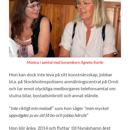
Monica i samtal med keramikern Agneta Karlin
Hon kan dock inte leva på sitt konstnärsskap, jobbar
bl.a. på Stockholmspolisens anmälningscentral på Ornö
och tar emot olyckliga medborgares telefonsamtal om
stulna bilar, bostadsinbrott och annat elände.
”
Inte riktigt min melodi
” som hon säger
”men mycket
uppvägdes ju av att få bo och jobba härute
”
Hon blir änka 2014 och flyttar till Nynäshamn året