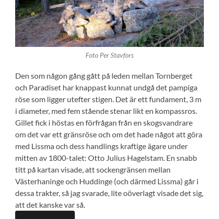
Foto Per Stavfors
Den som någon gång gått på leden mellan Tornberget
och Paradiset har knappast kunnat undgå det pampiga
röse som ligger utefter stigen. Det är ett fundament, 3 m
i diameter, med fem stående stenar likt en kompassros.
Gillet fick i höstas en förfrågan från en skogsvandrare
om det var ett gränsröse och om det hade något att göra
med Lissma och dess handlings kraftige ägare under
mitten av 1800-talet: Otto Julius Hagelstam. En snabb
titt på kartan visade, att sockengränsen mellan
Västerhaninge och Huddinge (och därmed Lissma) går i
dessa trakter, så jag svarade, lite oöverlagt visade det sig,
att det kanske var så.