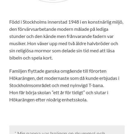
Född i Stockholms innerstad 1948 i en konstnärlig miljö,
den förvärvsarbetande modern målade på lediga
stunder och den kände men frånvarande fadern var
musiker. Hon växer upp med två äldre halvbröder och
sin religiösa mormor som delade sin tid med att läsa
bibeln och spela kort.
Familjen flyttade ganska omgående till förorten
Hökarängen, det modernaste som då kunde erbjudas i
Stockholmsområdet och med nyinvigd T-bana.
Hon får börja skolan ”ett år för tidigt” och slutar i
Hökarängen efter nioårig enhetsskola.
” Min pappa var troligen en drummel och