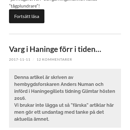
”tågplundrare”!
Fortsätt läsa
Varg i Haninge förr i tiden…
2017-11-11
/
12 KOMMENTARER
Denna artikel är skriven av
hembygdsforskaren Anders Numan och
införd i Haningegillets tidning Glimtar hösten
2016.
Vi brukar inte lägga ut så ”färska” artiklar här
men gör ett undantag med tanke på det
aktuella ämnet.