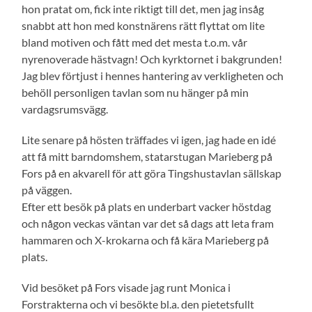
hon pratat om, fick inte riktigt till det, men jag insåg
snabbt att hon med konstnärens rätt flyttat om lite
bland motiven och fått med det mesta t.o.m. vår
nyrenoverade hästvagn! Och kyrktornet i bakgrunden!
Jag blev förtjust i hennes hantering av verkligheten och
behöll personligen tavlan som nu hänger på min
vardagsrumsvägg.
Lite senare på hösten träffades vi igen, jag hade en idé
att få mitt barndomshem, statarstugan Marieberg på
Fors på en akvarell för att göra Tingshustavlan sällskap
på väggen.
Efter ett besök på plats en underbart vacker höstdag
och någon veckas väntan var det så dags att leta fram
hammaren och X-krokarna och få kära Marieberg på
plats.
Vid besöket på Fors visade jag runt Monica i
Forstrakterna och vi besökte bl.a. den pietetsfullt