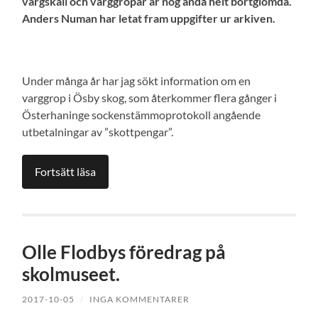
vargskall och varggropar är nog ändå helt bortglömda.
Anders Numan har letat fram uppgifter ur arkiven.
Under många år har jag sökt information om en
varggrop i Ösby skog, som återkommer flera gånger i
Österhaninge sockenstämmoprotokoll angående
utbetalningar av ”skottpengar”.
Fortsätt läsa
Olle Flodbys föredrag på
skolmuseet.
2017-10-05
/
INGA KOMMENTARER