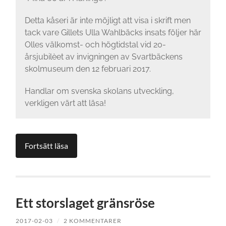
Detta kåseri är inte möjligt att visa i skrift men
tack vare Gillets Ulla Wahlbäcks insats följer här
Olles välkomst- och högtidstal vid 20-
årsjubilèet av invigningen av Svartbäckens
skolmuseum den 12 februari 2017.
Handlar om svenska skolans utveckling,
verkligen värt att läsa!
Fortsätt läsa
Ett storslaget gränsröse
2017-02-03
/
2 KOMMENTARER