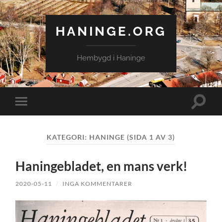
HANINGE.ORG
Hembygd i Haninge
Slå
Slå
på/av
på/av
sökfält
mobilmeny
KATEGORI:
HANINGE
(SIDA 1 AV 3)
Haningebladet, en mans verk!
2020-05-11
/
INGA KOMMENTARER