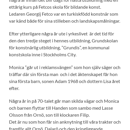
ettårig kurs på Fetcos skola för bildande konst.
Ledaren Georgij Fetco var en turkiskfödd konstnär som
var känd både för sina stilleben och landskapsmålningar.
Efter ytterligare några år ute i yrkeslivet är det tid för
den den tredje steget i hennes utbildning, Grundskolan
för konstnärlig utbildning, ”Grundis”, en kommunal
konstskola inne i Stockholms City.
Monica ”går ut i reklamsvängen” som hon själv säger och
träffar där sin första man och i det äktenskapet får hon
sina första barn, sonen Adam 1968 och dottern Lisa året
efter.
Några år in på 70-talet går man skilda vägar och Monica
och barnen flyttar till Handen som sambo med Lasse
Olsson från Ornö, son till klockaren Filip.
Det är nu som hon får sin anknytning till våra trakter och
framför allt Ornö, Dalarö och den kringliggande