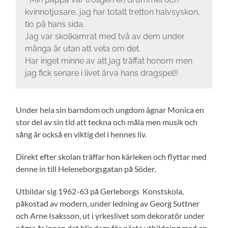
kvinnotjusare, jag har totalt tretton halvsyskon,
tio på hans sida.
Jag var skolkamrat med två av dem under
många år utan att veta om det.
Har inget minne av att jag träffat honom men
jag fick senare i livet ärva hans dragspel!!
Under hela sin barndom och ungdom ägnar Monica en
stor del av sin tid att teckna och måla men musik och
sång är också en viktig del i hennes liv.
Direkt efter skolan träffar hon kärleken och flyttar med
denne in till Heleneborgsgatan på Söder.
Utbildar sig 1962-63 på Gerleborgs Konstskola,
påkostad av modern, under ledning av Georg Suttner
och Arne Isaksson, ut i yrkeslivet som dekoratör under
några år innan det blir dags för nästa utbildning med en