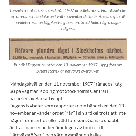
Tungelsta station på en bild från 1907 ur Gillets arkiv. Här utspelades
en dramatisk händelse en kväll i november detta år. Anledningen till
händelsen var en tågplundring norr om Stockholm några dagar
tidigare.
Rubrik i Dagens Nyheter den 13 november 1907. Uppgiften om
bytets storlek är betydligt överdrivet.
Måndagskvällen den 11 november 1907 ”rånades” tåg
38 på väg från Köping mot Stockholms Central i
närheten av Barkarby hpl.
Dagens Nyheter som rapporterar om händelsen den 13
november använder ordet ”rån” i sin artikel trots att inte
någon form av hot eller våld förekom. Ganska snabbt
ändrar man sedan benämningen av brottet till
”järnvägsröfveri” och gärningsmännen kallas