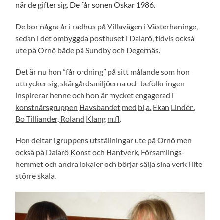
när de gifter sig. De får sonen Oskar 1986.
De bor några år i radhus på Villavägen i Västerhaninge,
sedan i det ombyggda posthuset i Dalarö, tidvis också
ute på Ornö både på Sundby och Degernäs.
Det är nu hon ”får ordning” på sitt målande som hon
uttrycker sig, skärgårdsmiljöerna och befolkningen
inspirerar henne och hon
är mycket engagerad
i
konstnärsgruppen
Havsbandet
med
bl,a.
Ekan
Lindén,
Bo Tilliander, Roland
Klang
m.fl
.
Hon deltar i gruppens utställningar ute på Ornö men
också på Dalarö Konst och Hantverk, Församlings-
hemmet och andra lokaler och börjar sälja sina verk i lite
större skala.