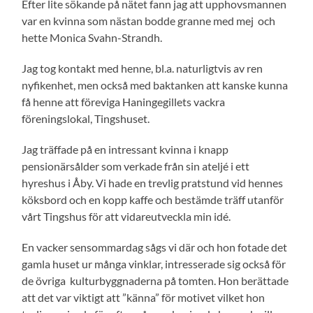
Efter lite sökande på nätet fann jag att upphovsmannen
var en kvinna som nästan bodde granne med mej och
hette Monica Svahn-Strandh.
Jag tog kontakt med henne, bl.a. naturligtvis av ren
nyfikenhet, men också med baktanken att kanske kunna
få henne att föreviga Haningegillets vackra
föreningslokal, Tingshuset.
Jag träffade på en intressant kvinna i knapp
pensionärsålder som verkade från sin ateljé i ett
hyreshus i Åby. Vi hade en trevlig pratstund vid hennes
köksbord och en kopp kaffe och bestämde träff utanför
vårt Tingshus för att vidareutveckla min idé.
En vacker sensommardag sågs vi där och hon fotade det
gamla huset ur många vinklar, intresserade sig också för
de övriga kulturbyggnaderna på tomten. Hon berättade
att det var viktigt att ”känna” för motivet vilket hon