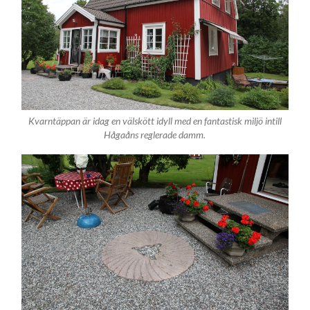
Kvarntäppan är idag en välskött idyll med en fantastisk miljö intill
Hågaåns reglerade damm.