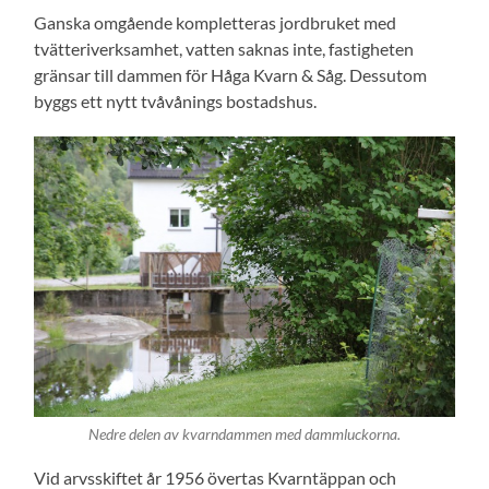
Ganska omgående kompletteras jordbruket med
tvätteriverksamhet, vatten saknas inte, fastigheten
gränsar till dammen för Håga Kvarn & Såg. Dessutom
byggs ett nytt tvåvånings bostadshus.
Nedre delen av kvarndammen med dammluckorna.
Vid arvsskiftet år 1956 övertas Kvarntäppan och