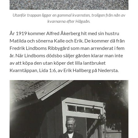
Utanför trappan ligger en gammal kvarnsten, troligen från nån av
kvarnarna efter Hågaån.
År 1919 kommer Alfred Åkerberg hit med sin hustru
Matilda och sönerna Kalle och Erik. De kommer då från
Fredrik Lindboms Ribbygård som man arrenderat i fem
år. När Lindboms dödsbo säljer gården klarar man inte
av att köpa den utan köper det lilla lantbruket
Kvarntäppan, Lida 1:6, av Erik Hallberg på Nedersta.