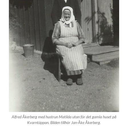
Alfred Åkerberg med hustrun Matilda utan för det gamla huset på
Kvarntäppan. Bilden tillhör Jan-Åke Åkerberg.