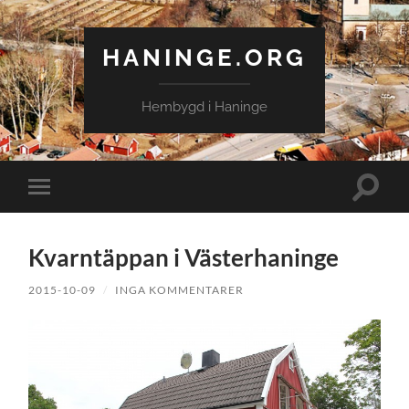
HANINGE.ORG
Hembygd i Haninge
Slå
Slå
på/av
på/av
sökfält
mobilmeny
Kvarntäppan i Västerhaninge
2015-10-09
/
INGA KOMMENTARER