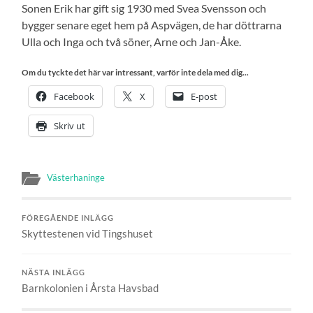
Sonen Erik har gift sig 1930 med Svea Svensson och
bygger senare eget hem på Aspvägen, de har döttrarna
Ulla och Inga och två söner, Arne och Jan-Åke.
Om du tyckte det här var intressant, varför inte dela med dig...
Facebook
X
E-post
Skriv ut
Västerhaninge
FÖREGÅENDE INLÄGG
Skyttestenen vid Tingshuset
NÄSTA INLÄGG
Barnkolonien i Årsta Havsbad