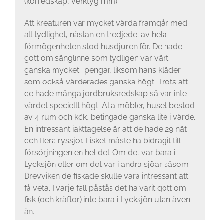
(körredskap, verktyg mm)
Att kreaturen var mycket värda framgår med
all tydlighet, nästan en tredjedel av hela
förmögenheten stod husdjuren för. De hade
gott om sänglinne som tydligen var värt
ganska mycket i pengar, liksom hans kläder
som också värderades ganska högt. Trots att
de hade många jordbruksredskap så var inte
värdet speciellt högt. Alla möbler, huset bestod
av 4 rum och kök, betingade ganska lite i värde.
En intressant iakttagelse är att de hade 29 nät
och flera ryssjor. Fisket måste ha bidragit till
försörjningen en hel del. Om det var bara i
Lycksjön eller om det var i andra sjöar såsom
Drevviken de fiskade skulle vara intressant att
få veta. I varje fall påstås det ha varit gott om
fisk (och kräftor) inte bara i Lycksjön utan även i
ån.