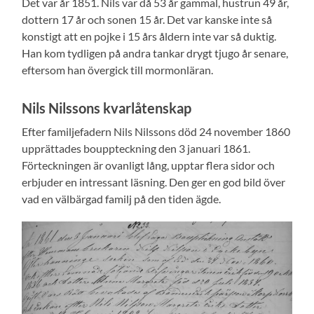
Det var år 1851. Nils var då 53 år gammal, hustrun 49 år,
dottern 17 år och sonen 15 år. Det var kanske inte så
konstigt att en pojke i 15 års åldern inte var så duktig.
Han kom tydligen på andra tankar drygt tjugo år senare,
eftersom han övergick till mormonläran.
Nils Nilssons kvarlåtenskap
Efter familjefadern Nils Nilssons död 24 november 1860
upprättades bouppteckning den 3 januari 1861.
Förteckningen är ovanligt lång, upptar flera sidor och
erbjuder en intressant läsning. Den ger en god bild över
vad en välbärgad familj på den tiden ägde.