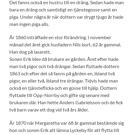
Det fanns också en hustru till en dräng. Sedan hade man
bara en dräng och samtidigt en tjänstegosse samt en
piga. Under några år när dottern var drygt tjugo år hade
man ingen piga alls.
År 1860 inträffade en stor förändring. I november
månad det året gick husfadern Nils bort, 62 år gammal.
Han dog på lasarett.
Sonen Erik blev då brukare av gården. Året efter hade
man två pigor och två drängar. Sedan flyttade dottern
1863 och efter det så fanns på gården en, ibland två
pigor, en eller två, ibland tre drängar. Tidvis hade man
också en tjänsteflicka och en gosse till hjälp. Dottern
flyttade till Opp-Norrby och gifte sig senare med
brukaren där. Han hette Anders Gabrielsson och de fick
två barn varav ett dog vid två års ålder.
År 1870 när Margaretha var 68 år gammal bestämde sig
hon och sonen Erik att lämna Lyckeby för att flytta till