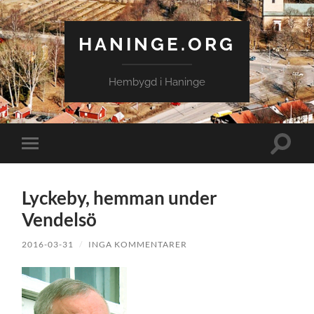
HANINGE.ORG
Hembygd i Haninge
Slå
Slå
på/av
på/av
sökfält
mobilmeny
Lyckeby, hemman under
Vendelsö
2016-03-31
/
INGA KOMMENTARER