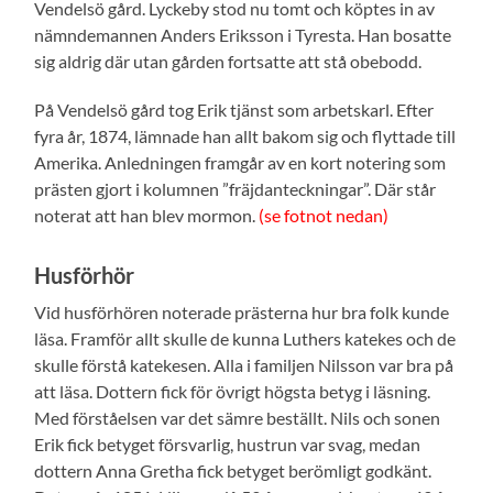
Vendelsö gård. Lyckeby stod nu tomt och köptes in av
nämndemannen Anders Eriksson i Tyresta. Han bosatte
sig aldrig där utan gården fortsatte att stå obebodd.
På Vendelsö gård tog Erik tjänst som arbetskarl. Efter
fyra år, 1874, lämnade han allt bakom sig och flyttade till
Amerika. Anledningen framgår av en kort notering som
prästen gjort i kolumnen ”fräjdanteckningar”. Där står
noterat att han blev mormon.
(se fotnot nedan)
Husförhör
Vid husförhören noterade prästerna hur bra folk kunde
läsa. Framför allt skulle de kunna Luthers katekes och de
skulle förstå katekesen. Alla i familjen Nilsson var bra på
att läsa. Dottern fick för övrigt högsta betyg i läsning.
Med förståelsen var det sämre beställt. Nils och sonen
Erik fick betyget försvarlig, hustrun var svag, medan
dottern Anna Gretha fick betyget berömligt godkänt.