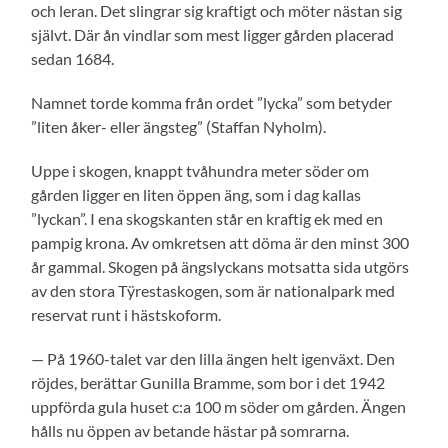
och leran. Det slingrar sig kraftigt och möter nästan sig
självt. Där ån vindlar som mest ligger gården placerad
sedan 1684.
Namnet torde komma från ordet ”lycka” som betyder
”liten åker- eller ängsteg” (Staffan Nyholm).
Uppe i skogen, knappt tvåhundra meter söder om
gården ligger en liten öppen äng, som i dag kallas
”lyckan”. I ena skogskanten står en kraftig ek med en
pampig krona. Av omkretsen att döma är den minst 300
år gammal. Skogen på ängslyckans motsatta sida utgörs
av den stora Tÿrestaskogen, som är nationalpark med
reservat runt i hästskoform.
— På 1960-talet var den lilla ängen helt igenväxt. Den
röjdes, berättar Gunilla Bramme, som bor i det 1942
uppförda gula huset c:a 100 m söder om gården. Ängen
hålls nu öppen av betande hästar på somrarna.