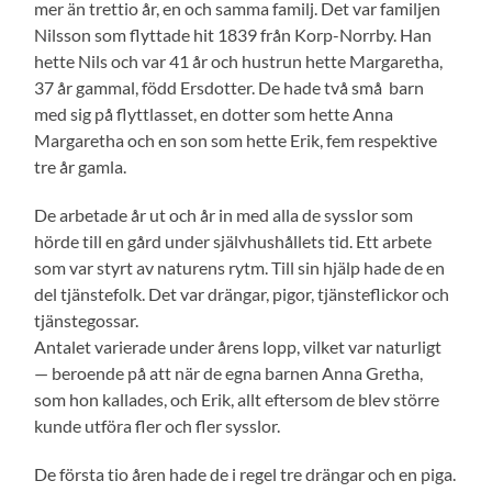
mer än trettio år, en och samma familj. Det var familjen
Nilsson som flyttade hit 1839 från Korp-Norrby. Han
hette Nils och var 41 år och hustrun hette Margaretha,
37 år gammal, född Ersdotter. De hade två små barn
med sig på flyttlasset, en dotter som hette Anna
Margaretha och en son som hette Erik, fem respektive
tre år gamla.
De arbetade år ut och år in med alla de syssIor som
hörde till en gård under självhushållets tid. Ett arbete
som var styrt av naturens rytm. Till sin hjälp hade de en
del tjänstefolk. Det var drängar, pigor, tjänsteflickor och
tjänstegossar.
Antalet varierade under årens lopp, vilket var naturligt
— beroende på att när de egna barnen Anna Gretha,
som hon kallades, och Erik, allt eftersom de blev större
kunde utföra fler och fler sysslor.
De första tio åren hade de i regel tre drängar och en piga.