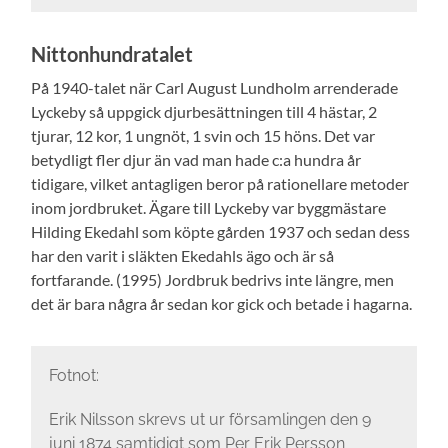
Nittonhundratalet
På 1940-talet när Carl August Lundholm arrenderade
Lyckeby så uppgick djurbesättningen till 4 hästar, 2
tjurar, 12 kor, 1 ungnöt, 1 svin och 15 höns. Det var
betydligt fler djur än vad man hade c:a hundra år
tidigare, vilket antagligen beror på rationellare metoder
inom jordbruket. Ägare till Lyckeby var byggmästare
Hilding Ekedahl som köpte gården 1937 och sedan dess
har den varit i släkten Ekedahls ägo och är så
fortfarande. (1995) Jordbruk bedrivs inte längre, men
det är bara några år sedan kor gick och betade i hagarna.
Fotnot:
Erik Nilsson skrevs ut ur församlingen den 9
juni 1874 samtidigt som Per Erik Persson