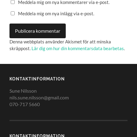
Meddela mig om nya kommentarer via e-post.
Meddela mig om nya inlägg via e-post.
Denna webbplats använder Akismet för att minska
skräppost.
Lär dig om hur din kommentarsdata bearbetas
.
KONTAKTINFORMATION
Sune Nilsson
nils.sune.nilsson@gmail.com
070-717 5660
KONTAKTINFORMATION