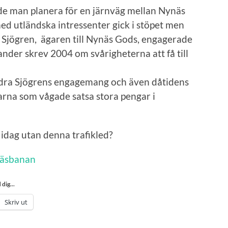
de man planera för en järnväg mellan Nynäs
med utländska intressenter gick i stöpet men
 Sjögren, ägaren till Nynäs Gods, engagerade
ander skrev 2004 om svårigheterna att få till
ndra Sjögrens engagemang och även dåtidens
rna som vågade satsa stora pengar i
t idag utan denna trafikled?
näsbanan
dig...
Skriv ut