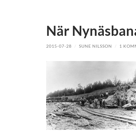
När Nynäsbana
2015-07-28
/
SUNE NILSSON
/
1 KOM