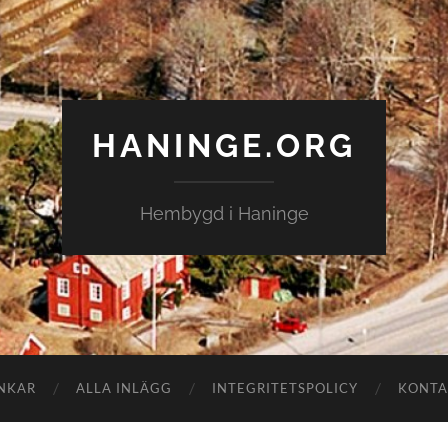
HANINGE.ORG
Hembygd i Haninge
NKAR
ALLA INLÄGG
INTEGRITETSPOLICY
KONTA