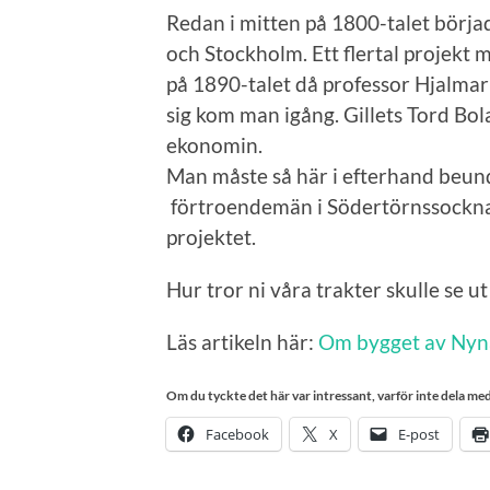
Redan i mitten på 1800-talet börja
och Stockholm. Ett flertal projekt 
på 1890-talet då professor Hjalmar
sig kom man igång. Gillets Tord Bol
ekonomin.
Man måste så här i efterhand beu
förtroendemän i Södertörnssockna
projektet.
Hur tror ni våra trakter skulle se u
Läs artikeln här:
Om bygget av Ny
Om du tyckte det här var intressant, varför inte dela med 
Facebook
X
E-post