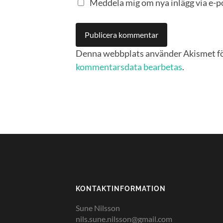
Meddela mig om nya inlägg via e-p
Denna webbplats använder Akismet fö
kommentarsdata bearbetas
.
KONTAKTINFORMATION
Sune Nilsson
nils.sune.nilsson@gmail.com