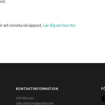
ost.
r att minska skräppost.
Lär dig om hur din
KONTAKTINFORMATION
F
Ulf Nilsson
ulf.s.nilsson@gmail.com