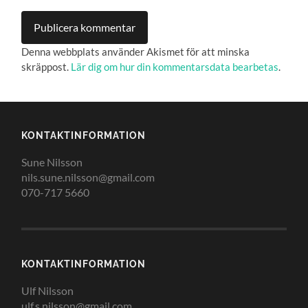
Denna webbplats använder Akismet för att minska
skräppost.
Lär dig om hur din kommentarsdata bearbetas
.
KONTAKTINFORMATION
Sune Nilsson
nils.sune.nilsson@gmail.com
070-717 5660
KONTAKTINFORMATION
Ulf Nilsson
ulf.s.nilsson@gmail.com