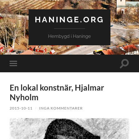
HANINGE.ORG
Hembygd i Haninge
Slå
Slå
på/av
på/av
sökfält
mobilmeny
En lokal konstnär, Hjalmar
Nyholm
2015-10-11
/
INGA KOMMENTARER