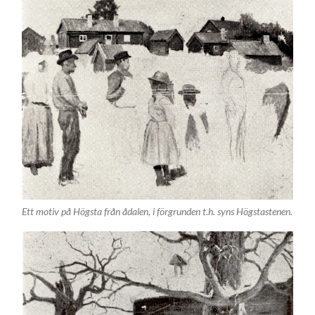
Ett motiv på Högsta från ådalen, i förgrunden t.h. syns Högstastenen.