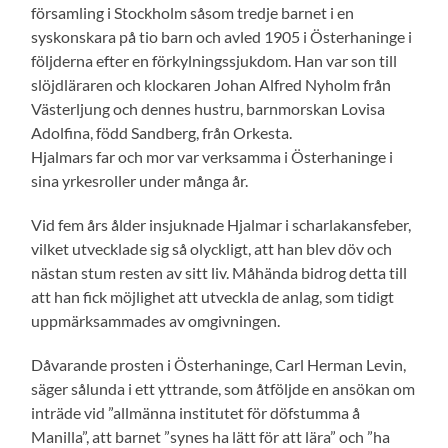
församling i Stockholm såsom tredje barnet i en
syskonskara på tio barn och avled 1905 i Österhaninge i
följderna efter en förkylningssjukdom. Han var son till
slöjdläraren och klockaren Johan Alfred Nyholm från
Väs­terljung och dennes hustru, barnmorskan Lovisa
Adolfina, född Sandberg, från Orkesta.
Hjalmars far och mor var verksamma i Österhaninge i
sina yrkesroller under många år.
Vid fem års ålder insjuknade Hjalmar i scharlakansfeber,
vilket utvecklade sig så olyckligt, att han blev döv och
nästan stum resten av sitt liv. Måhända bidrog detta till
att han fick möjlighet att utveckla de anlag, som tidigt
upp­märksammades av omgivningen.
Dåvarande prosten i Österhaninge, Carl Herman Levin,
säger sålunda i ett yttrande, som åtföljde en ansökan om
inträde vid ”allmänna institutet för döfstumma å
Manilla”, att barnet ”synes ha lätt för att lära” och ”ha