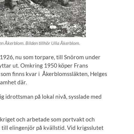
en Åkerblom. Bilden tillhör Ulla Åkerblom.
 1926, nu som torpare, till Snörom under
lyttar ut. Omkring 1950 köper Frans
om finns kvar i Åkerblomssläkten, Helges
samhet där.
ig idrottsman på lokal nivå, sysslade med
r kriget och arbetade som portvakt och
till elingenjör på kvällstid. Vid krigsslutet