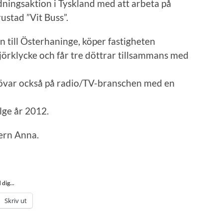
dningsaktion i Tyskland med att arbeta på
ustad ”Vit Buss”.
 till Österhaninge, köper fastigheten
jörklycke och får tre döttrar tillsammans med
rövar också på radio/TV-branschen med en
lge år 2012.
ern Anna.
dig...
Skriv ut