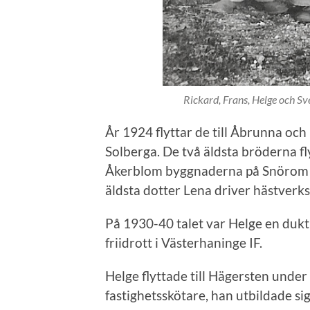
Rickard, Frans, Helge och Sv
År 1924 flyttar de till Åbrunna och
Solberga. De två äldsta bröderna f
Åkerblom byggnaderna på Snörom s
äldsta dotter Lena driver hästverk
På 1930-40 talet var Helge en dukt
friidrott i Västerhaninge IF.
Helge flyttade till Hägersten unde
fastighetsskötare, han utbildade sig 