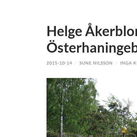
Helge Åkerblom
Österhaninge
2015-10-14
/
SUNE NILSSON
/
INGA 