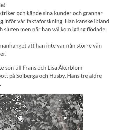
de!
ktriker och kände sina kunder och grannar
g inför vår faktaforskning. Han kanske ibland
ch sluten men när han väl kom igång flödade
manhanget att han inte var nån större vän
er.
e son till Frans och Lisa Åkerblom
 bott på Solberga och Husby. Hans tre äldre
.