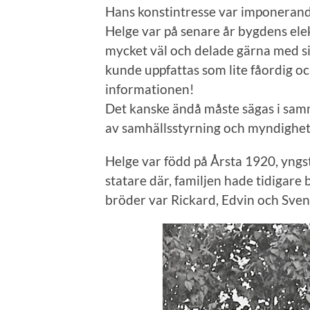
Hans konstintresse var imponeran
Helge var på senare år bygdens ele
mycket väl och delade gärna med si
kunde uppfattas som lite fåordig o
informationen!
Det kanske ändå måste sägas i sam
av samhällsstyrning och myndighet
Helge var född på Årsta 1920, yngst
statare där, familjen hade tidigare
bröder var Rickard, Edvin och Sven