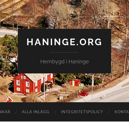
HANINGE.ORG
Hembygd i Haninge
NKAR
ALLA INLÄGG
INTEGRITETSPOLICY
KONTA