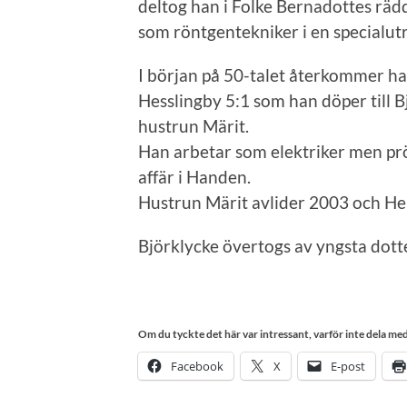
deltog han i Folke Bernadottes räd
som röntgentekniker i en specialutr
I början på 50-talet återkommer han
Hesslingby 5:1 som han döper till B
hustrun Märit.
Han arbetar som elektriker men p
affär i Handen.
Hustrun Märit avlider 2003 och He
Björklycke övertogs av yngsta dott
Om du tyckte det här var intressant, varför inte dela med 
Facebook
X
E-post