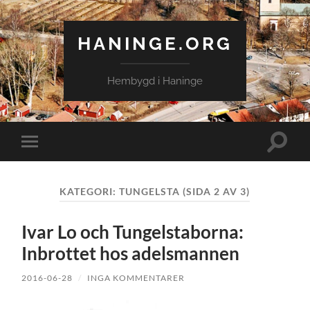
HANINGE.ORG
Hembygd i Haninge
Slå
Slå
på/av
på/av
sökfält
mobilmeny
KATEGORI:
TUNGELSTA
(SIDA 2 AV 3)
Ivar Lo och Tungelstaborna:
Inbrottet hos adelsmannen
2016-06-28
/
INGA KOMMENTARER