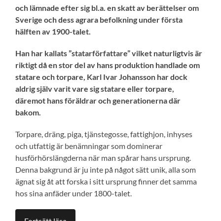
och lämnade efter sig bl.a. en skatt av berättelser om
Sverige och dess agrara befolkning under första
hälften av 1900-talet.
Han har kallats ”statarförfattare” vilket naturligtvis är
riktigt då en stor del av hans produktion handlade om
statare och torpare, Karl Ivar Johansson har dock
aldrig själv varit vare sig statare eller torpare,
däremot hans föräldrar och generationerna där
bakom.
Torpare, dräng, piga, tjänstegosse, fattighjon, inhyses
och utfattig är benämningar som dominerar
husförhörslängderna när man spårar hans ursprung.
Denna bakgrund är ju inte på något sätt unik, alla som
ägnat sig åt att forska i sitt ursprung finner det samma
hos sina anfäder under 1800-talet.
Fortsätt läsa